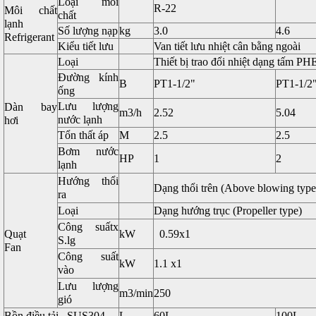
Loại môi
R-22
Môi chất
chất
lạnh
Số lượng nạp
kg
3.0
4.6
Refrigerant
Kiểu tiết lưu
Van tiết lưu nhiệt cân bằng ngoài
Loại
Thiết bị trao đổi nhiệt dạng tấm PH
Đường kính
B
PT1-1/2"
PT1-1/2
ống
Lưu lượng
Dàn bay
m3/h
2.52
5.04
nước lạnh
hơi
Tổn thất áp
M
2.5
2.5
Bơm nước
HP
1
2
lạnh
Hướng thổi
Dạng thổi trên (Above blowing type
ra
Loại
Dạng hướng trục (Propeller type)
Công suấtx
Quạt
kW
0.59x1
S.lg
Fan
Công suất
kW
1.1 x1
vào
Lưu lượng
m3/min
250
gió
Bồn điều tải SUS304
L
60L
100L