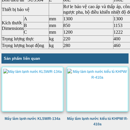
Rơ le bảo vệ cao áp và thấp áp, côn
Thiết bị bảo vệ
ngược pha, bộ điều khiển nhiệt độ đ
A
mm
1300
1300
Kích thước
B
mm
850
1153
Dimensions
C
mm
1200
1222
Trọng lượng thực
kg
220
400
Trọng lượng hoạt động
kg
280
460
Sản phẩm liên quan
Máy làm lạnh nước KLSW/R-134a
Máy làm lạnh nước kiểu tủ KHPW/ R-
410a