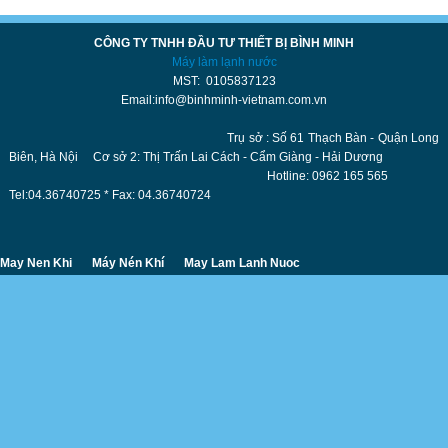
CÔNG TY TNHH ĐẦU TƯ THIẾT BỊ BÌNH MINH
Máy làm lạnh nước
MST: 0105837123
Email:info@binhminh-vietnam.com.vn
Trụ sở : Số 61 Thạch Bàn - Quận Long
Biên, Hà Nội Cơ sở 2: Thị Trấn Lai Cách - Cẩm Giàng - Hải Dương
Hotline: 0962 165 565
Tel:04.36740725 * Fax: 04.36740724
May Nen Khi
Máy Nén Khí
May Lam Lanh Nuoc