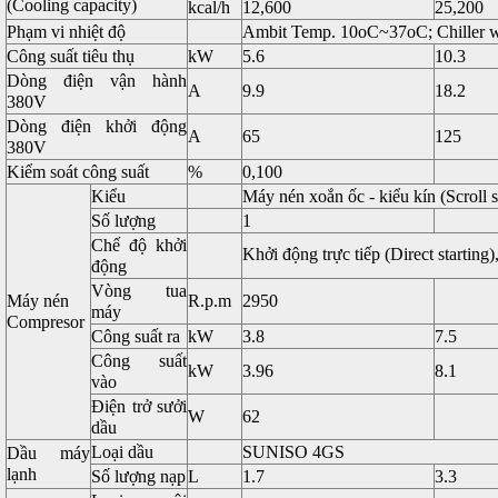
(Cooling capacity)
kcal/h
12,600
25,200
Phạm vi nhiệt độ
Ambit Temp. 10oC~37oC; Chiller 
Công suất tiêu thụ
kW
5.6
10.3
Dòng điện vận hành
A
9.9
18.2
380V
Dòng điện khởi động
A
65
125
380V
Kiểm soát công suất
%
0,100
Kiểu
Máy nén xoắn ốc - kiểu kín (Scroll 
Số lượng
1
Chế độ khởi
Khởi động trực tiếp (Direct starting)
động
Vòng tua
Máy nén
R.p.m
2950
máy
Compresor
Công suất ra
kW
3.8
7.5
Công suất
kW
3.96
8.1
vào
Điện trở sưởi
W
62
dầu
Loại dầu
SUNISO 4GS
Dầu máy
lạnh
Số lượng nạp
L
1.7
3.3