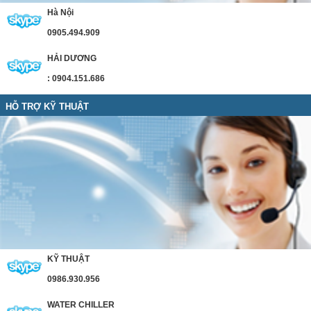
Hà Nội
0905.494.909
HẢI DƯƠNG
: 0904.151.686
HỖ TRỢ KỸ THUẬT
KỸ THUẬT
0986.930.956
WATER CHILLER