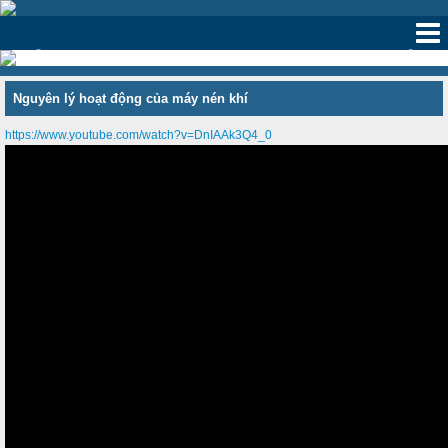
‹
›
Nguyên lý hoạt động của máy nén khí
https://www.youtube.com/watch?v=DnIAAk3Q4_0