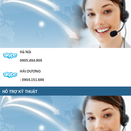
Hà Nội
0905.494.909
HẢI DƯƠNG
: 0904.151.686
HỖ TRỢ KỸ THUẬT