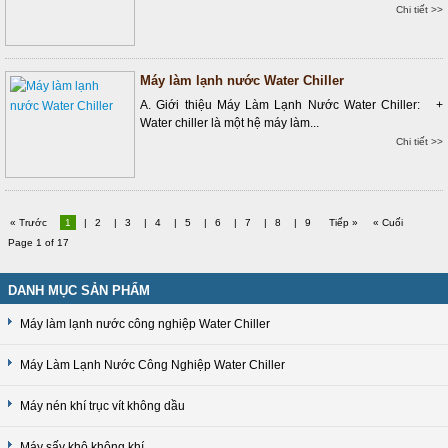
Chi tiết >>
Máy làm lạnh nước Water Chiller
A. Giới thiệu Máy Làm Lạnh Nước Water Chiller: +
Water chiller là một hệ máy làm...
Chi tiết >>
« Trước
1
|
2
|
3
|
4
|
5
|
6
|
7
|
8
|
9
Tiếp »
« Cuối
Page 1 of 17
DANH MỤC SẢN PHẨM
Máy làm lạnh nước công nghiệp Water Chiller
Máy Làm Lạnh Nước Công Nghiệp Water Chiller
Máy nén khí trục vít không dầu
Máy sấy khô không khí