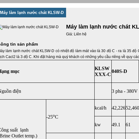
Máy làm lạnh nước chát KLSW-D
Máy làm lạnh nước chát 
Giá: Liên hệ
ông tin sản phẩm
áy làm lạnh nước chát KLSW-D có nhiệt độ làm mát vào là 30 độ C - ra là 35 độ 
ịch Cacl2 là 3 độ C. Khi đặt hàng mà quý khách có những yêu cầu riêng về quy cách
KLSW
Hạng mục
040S-D
XXX-C
Nguồn điện
3 pha - 380V
kcal/h
42,226
52,46
o
-25
C
kw
49.1
61
Công suất lạnh
Brine Outlet temp.)