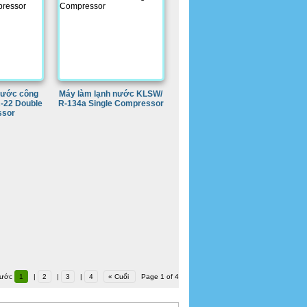
nước công
Máy làm lạnh nước KLSW/
-22 Double
R-134a Single Compressor
sor
rước
1
|
2
|
3
|
4
« Cuối
Page 1 of 4