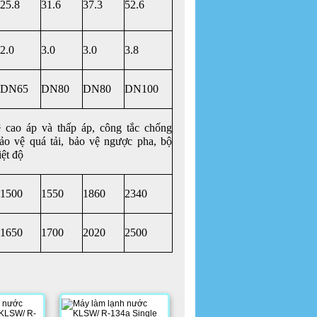
25.8
31.6
37.3
52.6
2.0
3.0
3.0
3.8
DN65
DN80
DN80
DN100
 cao áp và thấp áp, công tắc chống
bảo vệ quá tải, bảo vệ ngược pha, bộ
iệt độ
1500
1550
1860
2340
1650
1700
2020
2500