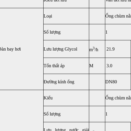
Loại
Ống chùm nằ
Số lượng
1
3
Dàn bay hơi
Lưu lượng Glycol
21.9
m
/h
Tổn thất áp
M
3.0
Đường kính ống
DN80
Kiểu
Ống chùm nằ
Số lượng
1
Lưu lượng nước giải