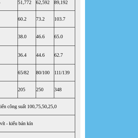
6
51,772
62,592
89,192
60.2
73.2
103.7
38.0
46.6
65.0
36.4
44.6
62.7
65/82
80/100
111/139
205
250
348
iển công suất 100,75,50,25,0
vít - kiểu bán kín