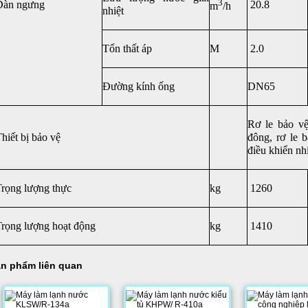
3
Dàn ngưng
20.8
m
/h
nhiệt
Tổn thất áp
M
2.0
Đường kính ống
DN65
Rơ le bảo vệ
hiết bị bảo vệ
đông, rơ le 
điều khiển nh
rọng lượng thực
kg
1260
rọng lượng hoạt động
kg
1410
n phẩm liên quan