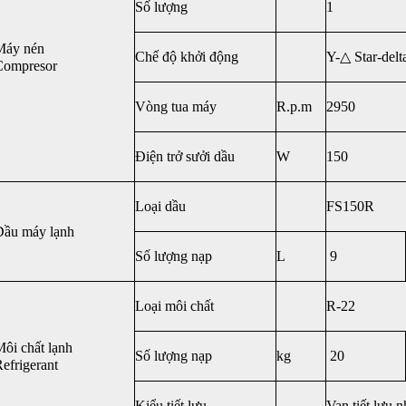
Số lượng
1
Máy nén
Chế độ khởi động
Y-△ Star-delt
Compresor
Vòng tua máy
R.p.m
2950
Điện trở sưởi dầu
W
150
Loại dầu
FS150R
Dầu máy lạnh
Số lượng nạp
L
9
Loại môi chất
R-22
ôi chất lạnh
Số lượng nạp
kg
20
efrigerant
Kiểu tiết lưu
Van tiết lưu 