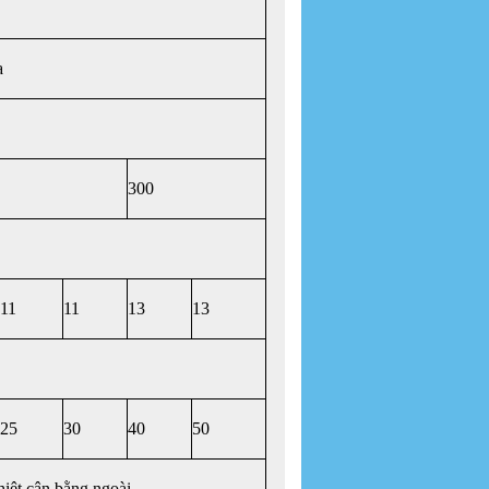
a
300
11
11
13
13
25
30
40
50
nhiệt cân bằng ngoài