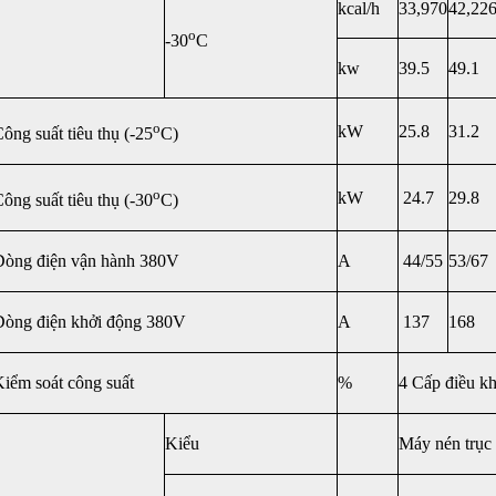
kcal/h
33,970
42,22
o
-30
C
kw
39.5
49.1
o
kW
25.8
31.2
ông suất tiêu thụ (-25
C)
o
kW
24.7
29.8
ông suất tiêu thụ (-30
C)
Dòng điện vận hành 380V
A
44/55
53/67
Dòng điện khởi động 380V
A
137
168
iểm soát công suất
%
4 Cấp điều kh
Kiểu
Máy nén trục 