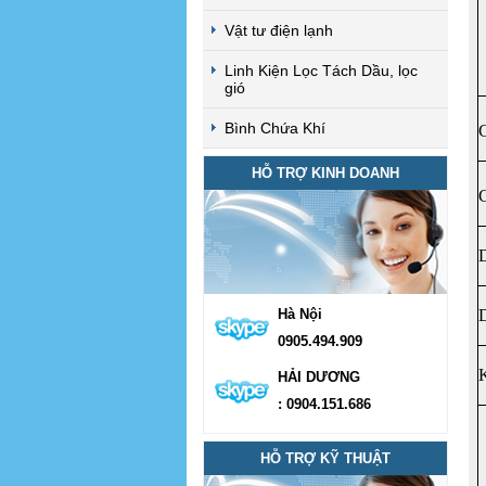
Vật tư điện lạnh
Linh Kiện Lọc Tách Dầu, lọc
gió
Bình Chứa Khí
C
HỖ TRỢ KINH DOANH
C
Hà Nội
0905.494.909
K
HẢI DƯƠNG
: 0904.151.686
HỖ TRỢ KỸ THUẬT