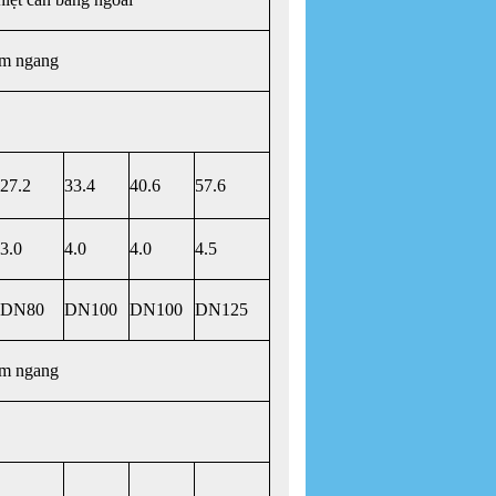
m ngang
27.2
33.4
40.6
57.6
3.0
4.0
4.0
4.5
DN80
DN100
DN100
DN125
m ngang