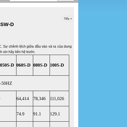
Tiếp »
KLSW-D
C. Sự chênh lệch giữa đầu vào và ra của dung
 xin hãy liên hệ trước.
050S-D
060S-D
080S-D
100S-D
 -50HZ
0
64,414
78,346
111,026
74.9
91.1
129.1