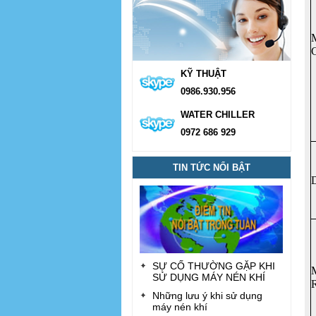
KỸ THUẬT
0986.930.956
WATER CHILLER
0972 686 929
TIN TỨC NỔI BẬT
SỰ CỐ THƯỜNG GẶP KHI
M
SỬ DỤNG MÁY NÉN KHÍ
R
Những lưu ý khi sử dụng
máy nén khí