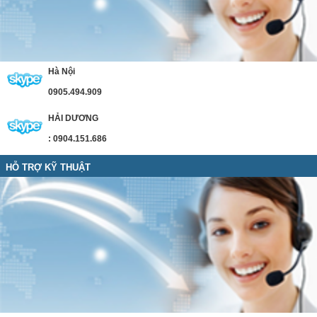
Hà Nội
0905.494.909
HẢI DƯƠNG
: 0904.151.686
HỖ TRỢ KỸ THUẬT