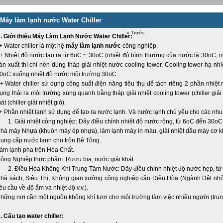
Máy làm lạnh nước Water Chiller
« Trước
. Giới thiệu
Máy Làm Lạnh Nước
Water Chiller:
 Water chiller là một hệ
máy làm lạnh nước
công nghiệp.
 Nhiệt độ nước tạo ra từ 6oC ~ 30oC (nhiệt độ bình thường của nước là 30oC, 
ản xuất thì chỉ nên dùng tháp giải nhiệt nước cooling tower. Cooling tower hạ nh
0oC xuống nhiệt độ nước môi trường 30oC .
 Water chiller sử dụng công suất điện năng tiêu thụ để tách riêng 2 phần nhiệt
ụng thải ra môi trường xung quanh bằng tháp giải nhiệt cooling tower (chiller giả
át (chiller giải nhiệt gió).
 Phần nhiệt lạnh sử dụng để tạo ra nước lạnh. Và nước lạnh chủ yếu cho các nhu
. Giải nhiệt công nghiệp: Dãy điều chỉnh nhiệt độ nước rộng, từ 6oC đến 30oC
hà máy Nhựa (khuôn máy ép nhựa), làm lạnh máy in màu, giải nhiệt dầu máy cơ k
ung cấp nước lạnh cho trộn Bê Tông.
àm lạnh pha trộn Hóa Chất.
ông Nghiệp thực phẩm: Rượu bia, nước giải khát.
. Điều Hòa Không Khí Trung Tâm Nước: Dãy điều chỉnh nhiệt độ nước hẹp, từ
hà sách, Siêu Thị, Không gian xưởng công nghiệp cần Điều Hòa (Ngành Dệt nhộ
êu cầu về độ ẩm và nhiệt độ.v.v.).
hững nơi cần một nguồn không khí tươi cho môi trường làm việc nhiều người (tru
. Cấu tạo water chiller: