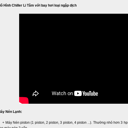
ô Hình Chiller Li Tâm với bay hơi loại ngập dịch
áy Nén Lạnh:
 Máy Nén piston (1 piston, 2 piston, 3 piston, 4 piston ...). Thường nhỏ hơn 3 h