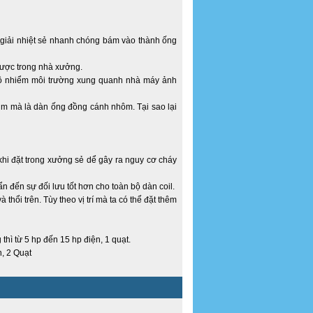
 giải nhiệt sẻ nhanh chóng bám vào thành ống
t được trong nhà xưởng.
m ô nhiểm môi trường xung quanh nhà máy ảnh
hùm mà là dàn ống đồng cánh nhôm. Tại sao lại
 khi đặt trong xưởng sẻ dể gây ra nguy cơ cháy
n đến sự đối lưu tốt hơn cho toàn bộ dàn coil.
thổi trên. Tùy theo vị trí mà ta có thể đặt thêm
thì từ 5 hp đến 15 hp điện, 1 quạt.
n, 2 Quạt