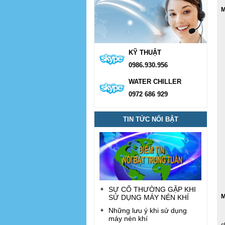
M
KỸ THUẬT
0986.930.956
WATER CHILLER
0972 686 929
TIN TỨC NỔI BẬT
SỰ CỐ THƯỜNG GẶP KHI
M
SỬ DỤNG MÁY NÉN KHÍ
Những lưu ý khi sử dụng
+
máy nén khí