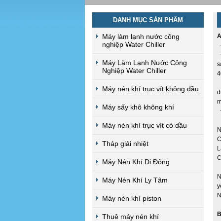
DANH MỤC SẢN PHẨM
Máy làm lạnh nước công
A
nghiệp Water Chiller
+
+
Máy Làm Lạnh Nước Công
s
Nghiệp Water Chiller
4
+
Máy nén khí trục vít không dầu
d
m
Máy sấy khô không khí
+
1
Máy nén khí trục vít có dầu
N
C
Tháp giải nhiệt
L
C
Máy Nén Khí Di Động
2
N
Máy Nén Khí Ly Tâm
y
N
Máy nén khí piston
B
Thuê máy nén khí