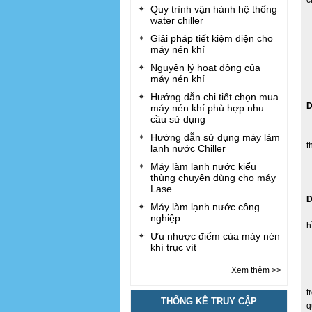
c
Quy trình vận hành hệ thống
water chiller
+
Giải pháp tiết kiệm điện cho
máy nén khí
+
Nguyên lý hoạt động của
máy nén khí
+
Hướng dẫn chi tiết chọn mua
D
máy nén khí phù hợp nhu
cầu sử dụng
+
Hướng dẫn sử dụng máy làm
t
lạnh nước Chiller
Máy làm lạnh nước kiểu
thùng chuyên dùng cho máy
Lase
D
Máy làm lạnh nước công
nghiệp
h
Ưu nhược điểm của máy nén
khí trục vít
Xem thêm >>
t
THỐNG KÊ TRUY CẬP
q