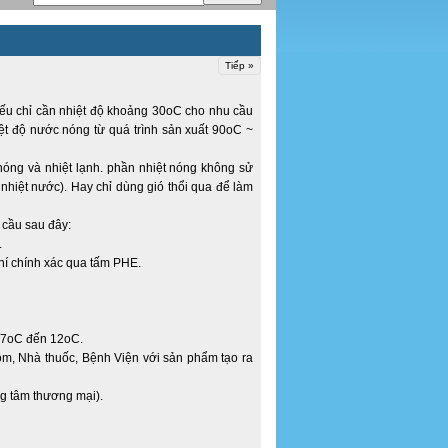
Tiếp »
nếu chỉ cần nhiệt độ khoảng 30oC cho nhu cầu
iệt độ nước nóng từ quá trình sản xuất 90oC ~
 nóng và nhiệt lạnh. phần nhiệt nóng không sử
i nhiệt nước). Hay chỉ dùng gió thổi qua để làm
 cầu sau đây:
.
hí chính xác qua tấm PHE.
 7oC đến 12oC.
m, Nhà thuốc, Bệnh Viện với sản phẩm tạo ra
ng tâm thương mại).