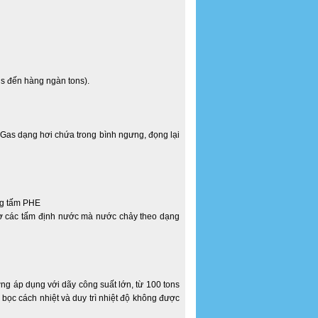
ns đến hàng ngàn tons).
as dạng hơi chứa trong bình ngưng, đọng lại
ạng tấm PHE
hờ các tấm định nước mà nước chảy theo dạng
ờng áp dụng với dãy công suất lớn, từ 100 tons
 bọc cách nhiệt và duy trì nhiệt độ không được