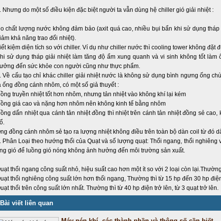
. Nhưng do một số điều kiện đặc biệt người ta vẫn dùng hệ chiller gió giải nhiệt :
o chất lượng nước không đảm bảo (axit quá cao, nhiều bụi bẩn khi sử dụng tháp
iảm khả năng trao đổi nhiệt).
iết kiệm diện tích so với chiller. Ví dụ như chiller nước thì cooling tower không đặ
hi sử dụng tháp giải nhiệt làm tăng độ ẩm xung quanh và vi sinh không tốt là
ưởng đến sức khỏe con người cũng như thực phẩm.
. Về cấu tạo chỉ khác chiller giải nhiệt nước là không sử dụng bình ngưng ống c
à ống đồng cánh nhôm, có một số giả thuyết :
ồng truyền nhiệt tốt hơn nhôm, nhưng tản nhiệt vào không khí lại kém
ồng giá cao và nặng hơn nhôm nên không kinh tế bằng nhôm
ồng dẩn nhiệt qua cánh tản nhiệt đồng thì nhiệt trên cánh tản nhiệt đồng sẻ cao,
ổ.
ng đồng cánh nhôm sẻ tạo ra lượng nhiệt không điều trên toàn bộ dàn coil từ đó dẩ
. Phân Loại theo hướng thổi của Quạt và số lượng quạt: Thổi ngang, thổi nghiêng và 
ng gió để luồng gió nóng không ảnh hưởng đến môi trường sản xuất.
uạt thổi ngang công suất nhỏ, hiệu suất cao hơn một ít so với 2 loại còn lại.Thường 
uạt thổi nghiêng công suất lớn hơn thổi ngang, Thường thì từ 15 hp đến 30 hp điệ
uạt thổi trên công suất lớn nhất. Thường thì từ 40 hp điện trở lên, từ 3 quạt trở lên.
Bài viết liên quan
Máy nén khí, các thành phần và thông số cần biết