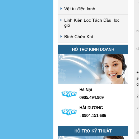
1
Vật tư điện lạnh
+
Linh Kiện Lọc Tách Dầu, lọc
gió
+
n
Bình Chứa Khí
+
c
HỖ TRỢ KINH DOANH
+
s
c
Hà Nội
2
0905.494.909
HẢI DƯƠNG
a
: 0904.151.686
HỖ TRỢ KỸ THUẬT
G