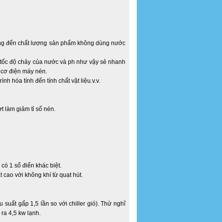
ởng đến chất lượng sản phẩm không dùng nước
 tốc độ chảy của nước và ph như vậy sẻ nhanh
cơ điện máy nén.
h hóa tính đến tính chất vật liệu.v.v.
 làm giảm tỉ số nén.
có 1 số điển khác biệt.
t cao với không khí từ quạt hút.
u suất gấp 1,5 lần so với chiller gió). Thử nghĩ
 ra 4,5 kw lạnh.