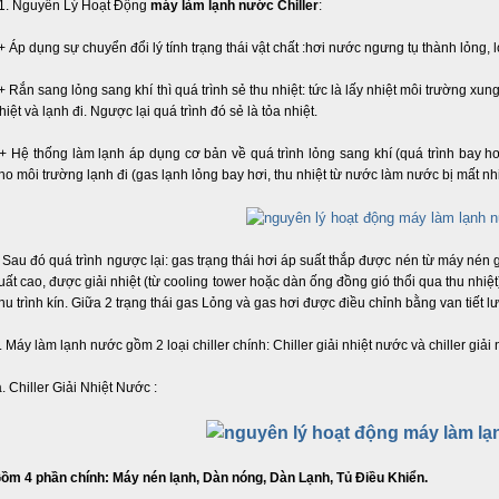
. Nguyên Lý Hoạt Động
máy làm lạnh nước Chiller
:
 Áp dụng sự chuyển đổi lý tính trạng thái vật chất :hơi nước ngưng tụ thành lỏng, 
 Rắn sang lỏng sang khí thì quá trình sẻ thu nhiệt: tức là lấy nhiệt môi trường x
hiệt và lạnh đi. Ngược lại quá trình đó sẻ là tỏa nhiệt.
 Hệ thống làm lạnh áp dụng cơ bản về quá trình lỏng sang khí (quá trình bay hơ
ho môi trường lạnh đi (gas lạnh lỏng bay hơi, thu nhiệt từ nước làm nước bị mất nh
 Sau đó quá trình ngược lại: gas trạng thái hơi áp suất thắp được nén từ máy nén 
uất cao, được giải nhiệt (từ cooling tower hoặc dàn ống đồng gió thổi qua thu nhi
hu trình kín. Giữa 2 trạng thái gas Lỏng và gas hơi được điều chỉnh bằng van tiết l
. Máy làm lạnh nước gồm 2 loại chiller chính: Chiller giải nhiệt nước và chiller giải 
. Chiller Giải Nhiệt Nước :
ồm 4 phần chính: Máy nén lạnh, Dàn nóng, Dàn Lạnh, Tủ Điều Khiển.