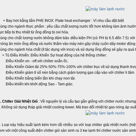
 Bay hơi bằng tấm PHE INOX: Plate heat exchanger : Vì nhu cầu đặt biệt
ùng cho ngành thực phẩm : yêu cầu chất lượng nước tốt hơn không làm ảnh hư
rực tiếp bị thu nhiệt từ ống đồng bị oxi hóa.
ùng cho chất lượng nước không đảm bảo điều kiện PH (có PH tù 6.5 đến 7.5) với
hóng ăn mòn ống đồng và nước thấm vào máy nén gây cháy cuộn dây motor động 
ùng cho ngành hóa chất (ít tác dụng với inox) và sử dụng ống đồng sẻ gây ra quá trìn
 Tủ Điều Khiển: Điều Khiển Sự hoạt động của hệ thống chiller:
iều Khiển on - off với chiller xoắn ốc.
iều Khiển Giảm tải 25%-50%-75%-100% với chiller trục vít sử dụng thanh trượt
iều Khiển giảm tỉ số nén bằng cách giảm lượng gas cấp vào với chiller li tâm.
iều Khiển bằng biến tần khi chạy non tải.
iều khiển khi khởi động Sao - Tam giác.
. Chiller Giải Nhiệt Gió
: Về nguyên lý và cấu tạo gần giống với chiller nước nhưng 
. Không sử dụng tháp giải nhiệt cooling tower. Mà trao đổi nhiệt từ gas nóng áp suấ
. Loại này hiệu suất lạnh kém hơn rất nhiều so với loại chiller giải nhiệt nước (hiệ
em với một công suất điện chiller gió sản sinh ra 3 kw lạnh thì chiller nước sản sinh