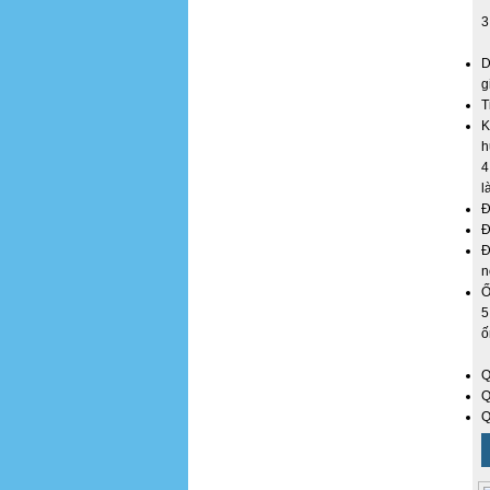
3
D
g
T
K
h
4
l
Đ
Đ
Đ
n
Ố
5
ố
Q
Q
Q