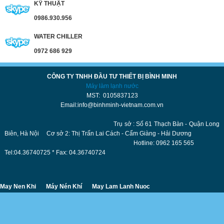
KỸ THUẬT
0986.930.956
WATER CHILLER
0972 686 929
CÔNG TY TNHH ĐẦU TƯ THIẾT BỊ BÌNH MINH
Máy làm lạnh nước
MST: 0105837123
Email:info@binhminh-vietnam.com.vn
Trụ sở : Số 61 Thạch Bàn - Quận Long
Biên, Hà Nội Cơ sở 2: Thị Trấn Lai Cách - Cẩm Giàng - Hải Dương
Hotline: 0962 165 565
Tel:04.36740725 * Fax: 04.36740724
May Nen Khi
Máy Nén Khí
May Lam Lanh Nuoc