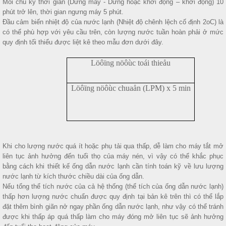
Mỗi chu kỳ thời gian (Dừng máy - Dừng hoặc khởi động – khởi động) 10
phút trở lên, thời gian ngưng máy 5 phút.
Đầu cảm biến nhiệt độ của nước lạnh (Nhiệt độ chênh lệch cố định 2oC) là
có thể phù hợp với yêu cầu trên, còn lượng nước tuần hoàn phải ở mức
quy định tối thiểu được liệt kê theo mẫu đơn dưới đây.
Löôïng nöôùc toái thieåu
Löôïng nöôùc chuaån (LPM) x 5 min
Khi cho lượng nước quá ít hoặc phụ tải qua thấp, dễ làm cho máy tắt mở
liên tục ảnh hưởng đến tuổi thọ của máy nén, vì vậy có thể khắc phục
bằng cách khi thiết kế ống dẫn nước lạnh cần tính toán kỹ về lưu lượng
nước lạnh từ kích thước chiều dài của ống dẫn.
Nếu tổng thể tích nước của cả hệ thống (thể tích của ống dẫn nước lạnh)
thấp hơn lượng nước chuẩn được quy định tại bản kê trên thì có thể lắp
đặt thêm bình giãn nở ngay phần ống dẫn nước lạnh, như vậy có thể tránh
được khi thấp áp quá thấp làm cho máy đóng mở liên tục sẽ ảnh hưởng