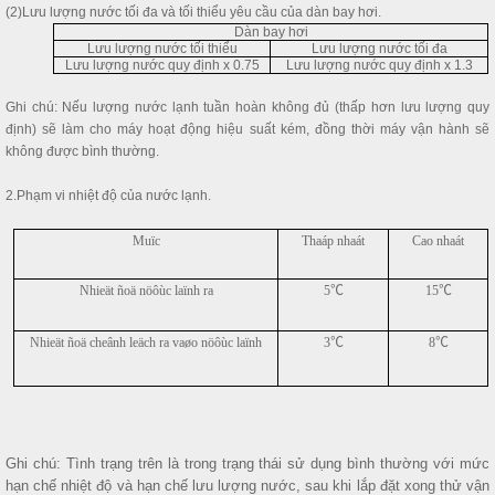
(2)Lưu lượng nước tối đa và tối thiểu yêu cầu của dàn bay hơi.
Dàn bay hơi
Lưu lượng nước tối thiểu
Lưu lượng nước tối đa
Lưu lượng nước quy định x 0.75
Lưu lượng nước quy định x 1.3
Ghi chú: Nếu lượng nước lạnh tuần hoàn không đủ (thấp hơn lưu lượng quy
định) sẽ làm cho máy hoạt động hiệu suất kém, đồng thời máy vận hành sẽ
không được bình thường.
2.Phạm vi nhiệt độ của nước lạnh.
Muïc
Thaáp nhaát
Cao nhaát
Nhieät ñoä nöôùc laïnh ra
5
℃
15
℃
Nhieät ñoä cheânh leäch ra vaøo nöôùc laïnh
3
℃
8
℃
Ghi chú: Tình trạng trên là trong trạng thái sử dụng bình thường với mức
hạn chế nhiệt độ và hạn chế lưu lượng nước, sau khi lắp đặt xong thử vận