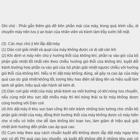
Ghi chú : Phải gắn thêm giá đỡ trên phần mái của máy, trong quá trình cẩu, di
chuyển máy nên lưu ý an toàn của nhân viên và tránh làm trầy xước bề mặt.
(3). Các mục chú ý khi lắp đặt máy.
(1) Dàn coil giải nhiệt và quạt của máy không được có dị vật cản trở.
(2) Khi định vị máy nên chú ý hướng thổi của không khí, phần ra vào gió của bộ
phận giải nhiệt tốt nhất nên theo chiều hướng gió thổi của không khí, tuyệt đối
tránh trường hợp phần ra vào gió của bộ phận giải nhiệt ngược chiều với hướng
gió thổi của không khí. Nếu vị trí đặt máy không đúng, sẽ gây ra cao áp của máy
quá cao do giải nhiệt không tốt, lượng tiêu hao điện sẽ tăng lên và hiệu suất làm
lạnh sẽ giảm, hiệu quả vận hành sẽ kém đi.
(3) Dàn coil giải nhệt của máy phải tránh xa môi trường có khí nóng lưu chuyển,
nếu cùng một khu vực đặt nhiều máy thì khí nóng thải ra từ máy không được
cùng hướng với Dàn coil.
(4) Khi đặt máy ở khu vực ban công thì nên tránh những bức tường che chắn bộ
phận giải nhiệt của máy, đồng thời hướng thổi của máy không được có máy hiên
che vì nếu có hiên che dễ làm không khí loạn lưu, làm giảm đi hiệu quả giải
nhiệt ảnh hưởng đến phần cao áp quá cao.
(5) Cụm máy theo quy cách chuẩn tuyệt đối không được lắp đặt máy ngay khu
vực có độ PH quá cao lưu chuyển, và tuyệt đối không đặt ở những khu vực có