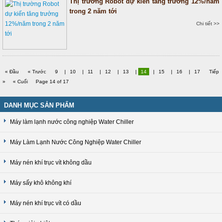
Thị trường Robot dự kiến tăng trưởng 12%/năm
trong 2 năm tới
Chi tiết >>
« Đầu
« Trước
9
|
10
|
11
|
12
|
13
|
14
|
15
|
16
|
17
Tiếp
»
« Cuối
Page 14 of 17
DANH MỤC SẢN PHẨM
Máy làm lạnh nước công nghiệp Water Chiller
Máy Làm Lạnh Nước Công Nghiệp Water Chiller
Máy nén khí trục vít không dầu
Máy sấy khô không khí
Máy nén khí trục vít có dầu