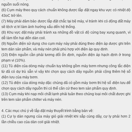
nguồn suối nóng.
(6) Cụm máy theo quy cách chuẩn không được lắp đặt ngay khu vực có nhiệt độ
43oC trở lên.
(7) Máy phải đảm bảo được lắp đặt chắc tại bệ máy, vì tránh khi có động đất máy
sẽ lệch vị trí làm ảnh hưởng xấu đến hệ thống.
(8) Khu vực đặt máy phải tránh xa những đồ vật có độ cứng bay xung quanh, vì
dễ làm tổn hại đến dàn coil.
(9) Nguồn điện sử dụng cho cụm máy này phải đúng theo điện áp được ghi trên
tem dán sản phẩm, và máy nén phải phù hợp với điện áp quy định.
(10) Điện nguồn cần phải tương đối ổn định, nguồn điện áp hạch định ở trong
phạm vi (10%).
(11) Tủ điện của dòng máy chuẩn tuy không gồm máy bơm nhưng công tắc điện
từ đã có dự trù sẵn vì vậy khi chọn quy cách dây nguồn phải cộng thêm hệ số
điện lưu của máy bơm.
(12) Tủ điện của dòng máy đặc chủng đã có gồm máy bơm thì hệ số điện lưu để
chọn quy cách dây nguồn thì có thể căn cứ theo tem sản phẩm quy định.
(13) Cụm máy khi nạp môi chất lạnh phải tuân theo chủng loại môi chất được ghi
trên tem sản phẩm chiller và máy nén.
4. Các mục chú ý về lắp đặt máy thuyết trình bằng bản vẽ:
(1) Cự ly dàn ngưng của máy gió giải nhiệt khi sắp cùng dãy, cự ly phải hơn 2
lần chiều cao của dàn coil giải nhiệt.