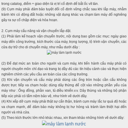
trong catalog, điểm + giao diện là vị trí cố định để bắt ốc vít tán.
(9) Cụm máy phải đảm bảo tuyệt đối cố định vững chắc sau khi lắp máy, nhằm
tránh khi có động đất hoặc những vật dụng khác va chạm làm máy đổ nghiêng
gây ra sự cố chập điện và hỏa hoạn.
2. Cụm máy cẩu nâng và vận chuyển lắp đặt.
(1) Phải làm kế hoạch vận chuyển trước, nội dung bao gồm các mục: ngày giao
máy đến công trường, kích thước của máy, trọng lượng, lộ trình vận chuyển, các
cửa dự trữ cho di chuyển máy, như mẫu dưới đây :
(2) Để đạt mức an toàn cho người và cụm máy, khi tiến hành cẩu máy phải có
người chuyên môn chỉ đạo và trang bị đầy đủ các tín hiệu cảnh cáo và thực hiện
nghiêm chỉnh các yêu cầu an toàn của các công trường.
(3) Khi vận chuyển và cẩu máy phải dùng các ống tròn hoặc cần cẩu không
được trực tiếp va chạm hoặc dùng dây thừng để cột vào những phần yếu của
máy như : Ống đồng, phần van, tủ điều khiển.v.v. Dây thừng và những bộ phận
tiếp xúc phải có tấm nệm bảo vệ, như hình vẽ dưới đây.
(4) Khi xếp dỡ cụm máy phải thật sự cẩn thận, tránh cụm máy lắc lư quá độ hoặc
va chạm mạnh, để đảm bảo máy không bị hư hỏng và tránh làm thiệt hại đến
người và nhà cửa.
(5) Theo kích thước lớn nhỏ khác nhau, xin tham khảo những hình vẽ dưới đây: