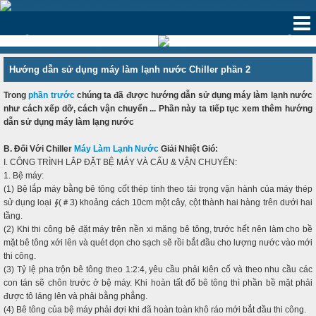
‹
›
Hướng dẫn sử dụng máy làm lạnh nước Chiller phần 2
Trong
phần trước
chúng ta đã được hướng dẫn sử dụng máy làm lạnh nước
như cách xếp dỡ, cách vận chuyển ... Phần này ta tiếp tục xem thêm hướng
dẫn sử dụng máy làm lạng nước
B. Đối Với Chiller
Máy Làm Lạnh Nước
Giải Nhiệt Gió:
I. CÔNG TRÌNH LẮP ĐẶT BỆ MÁY VÀ CẨU & VẬN CHUYỂN:
1. Bệ máy:
(1) Bệ lắp máy bằng bê tông cốt thép tính theo tải trọng vận hành của máy thép
sử dụng loại ∮(＃3) khoảng cách 10cm một cây, cột thành hai hàng trên dưới hai
tầng.
(2) Khi thi công bệ đặt máy trên nền xi măng bê tông, trước hết nên làm cho bề
mặt bê tông xới lên và quét dọn cho sạch sẽ rồi bắt đầu cho lượng nước vào mới
thi công.
(3) Tỷ lệ pha trộn bê tông theo 1:2:4, yêu cầu phải kiên cố và theo nhu cầu các
con tán sẽ chôn trước ở bệ máy. Khi hoàn tất đổ bê tông thì phần bề mặt phải
được tô láng lên và phải bằng phẳng.
(4) Bê tông của bệ máy phải đợi khi đã hoàn toàn khô ráo mới bắt đầu thi công.