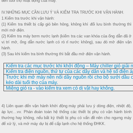
đến tuổi thọ hoạt động của máy.
IV.NHỮNG MỤC CẦN LƯU Ý VÀ KIỂM TRA TRƯỚC KHI VẬN HÀNH.
1.Kiểm tra trước khi vận hành:
(1) Kiểm tra thiết bị cấp gió bên hông, không khí đối lưu bình thường thì
mới mở điện.
(2) Kiểm tra máy bơm nước lạnh (kiểm tra các van khóa của ống dẫn đã ở
vị trí mở, ống dẫn nước lạnh có rò rỉ nước không), sau đó mở điện vận
hành.
(3) Sau khi kiểm tra bình thường thì bắt đầu mở điện vận hành.
Kiểm tra các mục trước khi khởi động – Máy chiller gió giải n
Kiểm tra điện nguồn, thứ tự của các dây dẫn và hệ số điện á
Trước khi mở máy nên nối dây nguồn rồi cho bộ sưởi dầu 
kéo dài tuổi thọ của máy.
Miệng gió ra - vào kiểm tra xem có dị vật hay không.
4) Liên quan đến vận hành khởi động máy phải lưu ý dòng điện, nhiệt độ,
áp lực…vv. Phán đoán toàn hệ thống các thiết bị phụ có vận hành bình
thường hay không, nếu bất kỳ thiết bị phụ có vấn đề nên cho ngưng máy
để xử lý, và mở máy dự bị để cấp lạnh cho hệ thống ĐHKK.