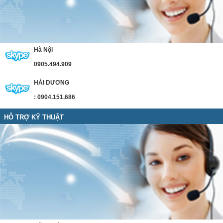
Hà Nội
0905.494.909
HẢI DƯƠNG
: 0904.151.686
HỖ TRỢ KỸ THUẬT