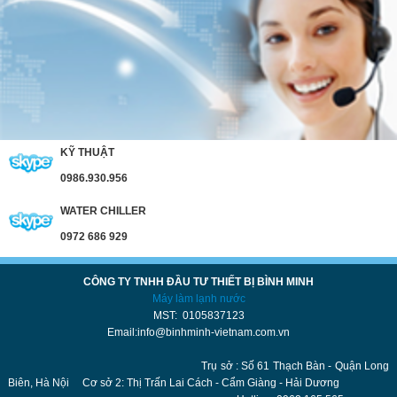
KỸ THUẬT
0986.930.956
WATER CHILLER
0972 686 929
CÔNG TY TNHH ĐẦU TƯ THIẾT BỊ BÌNH MINH
Máy làm lạnh nước
MST: 0105837123
Email:info@binhminh-vietnam.com.vn
Trụ sở : Số 61 Thạch Bàn - Quận Long
Biên, Hà Nội Cơ sở 2: Thị Trấn Lai Cách - Cẩm Giàng - Hải Dương