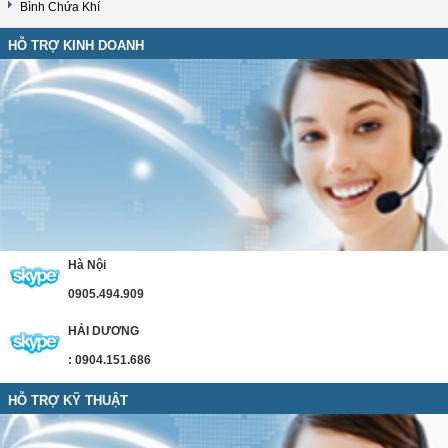
Bình Chứa Khí
HỖ TRỢ KINH DOANH
Hà Nội
0905.494.909
HẢI DƯƠNG
: 0904.151.686
HỖ TRỢ KỸ THUẬT