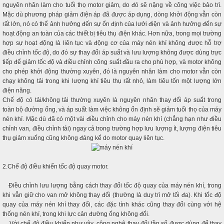
nguyên nhân làm cho tuổi thọ motor giảm, do đó sẽ nặng về công việc bảo trì.
Mặc dù phương pháp giảm điện áp đã được áp dụng, dòng khởi động vẫn còn
rất lớn, nó có thể ảnh hưởng đến sự ổn định của lưới điện và ảnh hưởng đến sự
hoạt động an toàn của các thiết bị tiêu thụ điện khác. Hơn nữa, trong mọi trường
hợp sự hoạt động là liên tục và động cơ của máy nén khí không được hỗ trợ
điều chỉnh tốc độ, do đó sự thay đổi áp suất và lưu lượng không được dùng trực
tiếp để giảm tốc độ và điều chỉnh công suất đầu ra cho phù hợp, và motor không
cho phép khởi động thường xuyên, đó là nguyên nhân làm cho motor vẫn còn
chạy không tải trong khi lượng khí tiêu thụ rất nhỏ, làm tiêu tốn một lượng lớn
điện năng.
Chế độ có tải/không tải thường xuyên là nguyên nhân thay đổi áp suất trong
toàn bộ đường ống, và áp suất làm việc không ổn định sẽ giảm tuổi thọ của máy
nén khí. Mặc dù đã có một vài điều chỉnh cho máy nén khí (chẳng hạn như điều
chỉnh van, điều chỉnh tải) ngay cả trong trường hợp lưu lượng ít, lượng điện tiêu
thụ giảm xuống cũng không đáng kể do motor quay liên tục.
2.Chế độ điều khiển tốc độ quay motor.
Điều chỉnh lưu lượng bằng cách thay đổi tốc độ quay của máy nén khí, trong
khi vẫn giữ cho van mở không thay đổi (thường là duy trì mở tối đa). Khi tốc độ
quay của máy nén khí thay đổi, các đặc tính khác cũng thay đổi cùng với hệ
thống nén khí, trong khi lực cản đường ống không đổi.
Với chế độ điều khiển như vậy, công nghệ thay đổi tần số được dùng để thay