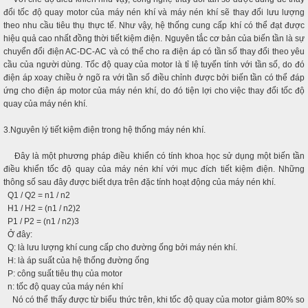
đổi tốc độ quay motor của máy nén khí và máy nén khí sẽ thay đổi lưu lượng
theo nhu cầu tiêu thụ thực tế. Như vậy, hệ thống cung cấp khí có thể đạt được
hiệu quả cao nhất đồng thời tiết kiệm điện. Nguyên tắc cơ bản của biến tần là sự
chuyển đổi điện AC-DC-AC và có thể cho ra điện áp có tần số thay đổi theo yêu
cầu của người dùng. Tốc độ quay của motor là tỉ lệ tuyến tính với tần số, do đó
điện áp xoay chiều ở ngõ ra với tần số điều chỉnh được bởi biến tần có thể đáp
ứng cho điện áp motor của máy nén khí, do đó tiện lợi cho việc thay đổi tốc độ
quay của máy nén khí.
3.Nguyên lý tiết kiệm điện trong hệ thống máy nén khí.
Đây là một phương pháp điều khiển có tính khoa học sử dụng một biến tần
điều khiển tốc độ quay của máy nén khí với mục đích tiết kiệm điện. Những
thông số sau đây được biết dựa trên đặc tính hoạt động của máy nén khí.
Q1 / Q2 = n1 / n2
H1 / H2 = (n1 / n2)2
P1 / P2 = (n1 / n2)3
Ở đây:
Q: là lưu lượng khí cung cấp cho đường ống bởi máy nén khí.
H: là áp suất của hệ thống đường ống
P: công suất tiêu thụ của motor
n: tốc độ quay của máy nén khí
Nó có thể thấy được từ biểu thức trên, khi tốc độ quay của motor giảm 80% so