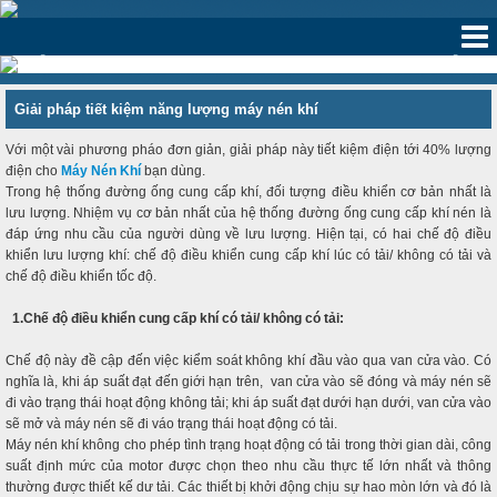
‹
›
Giải pháp tiết kiệm năng lượng máy nén khí
Với một vài phương pháo đơn giản, giải pháp này tiết kiệm điện tới 40% lượng
điện cho
Máy Nén Khí
bạn dùng.
Trong hệ thống đường ống cung cấp khí, đối tượng điều khiển cơ bản nhất là
lưu lượng. Nhiệm vụ cơ bản nhất của hệ thống đường ống cung cấp khí nén là
đáp ứng nhu cầu của người dùng về lưu lượng. Hiện tại, có hai chế độ điều
khiển lưu lượng khí: chế độ điều khiển cung cấp khí lúc có tải/ không có tải và
chế độ điều khiển tốc độ.
1.Chế độ điều khiển cung cấp khí có tải/ không có tải:
Chế độ này đề cập đến việc kiểm soát không khí đầu vào qua van cửa vào. Có
nghĩa là, khi áp suất đạt đến giới hạn trên, van cửa vào sẽ đóng và máy nén sẽ
đi vào trạng thái hoạt động không tải; khi áp suất đạt dưới hạn dưới, van cửa vào
sẽ mở và máy nén sẽ đi váo trạng thái hoạt động có tải.
Máy nén khí không cho phép tình trạng hoạt động có tải trong thời gian dài, công
suất định mức của motor được chọn theo nhu cầu thực tế lớn nhất và thông
thường được thiết kế dư tải. Các thiết bị khởi động chịu sự hao mòn lớn và đó là