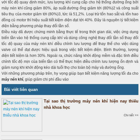
với tốc độ quay định mức, lưu lượng khí cung cấp cho hệ thống đường ống bởi
máy nén khí cũng giảm 80%, áp suất đường ống giảm tới (80%)2 và công suất
tiêu thụ của motor giảm tới (80%)3, tức là 51,2%. Loại trừ tổn hao sắt và tổn hao
đồng củ motor thì hiệu suất tiết kiệm điện đạt tới 40%. Đây là nguyên lý tiết kiệm
điện bằng phương pháp thay đổi tần số.
Điều này đã được chứng minh bằng thực tế trong thời gian dài, việc ứng dụng
biến tần vào hệ thống cung cấp khí và dùng công nghệ thay đổi tần số thay đổi
tốc độ quay của máy nén khí điều chỉnh lưu lượng để thay thế cho việc dùng
valve có thể đạt được hiệu quả trong việc tiết kiệm điện. Bình thường, lượng
điện tiết kiệm là hơn 30%. Ngoài ra, chức năng khởi động mềm và đặc tính điều
chỉnh tốc độ mịn của biến tần có thể thực hiện điều chỉnh lưu lượng ổn định và
giảm rung khi khởi động kéo dài tuổi thọ cho toàn bộ máy và đường ống.
Với những phương pháp trên, hy vọng giúp bạn tiết kiệm năng lượng tối đa cho
máy nén khí
, giúp giảm chi phí đầu vào
Bài viết liên quan
Tại sao thị trường máy nén khí hiện nay thiếu
nhà khoa học
Chi tiết >>