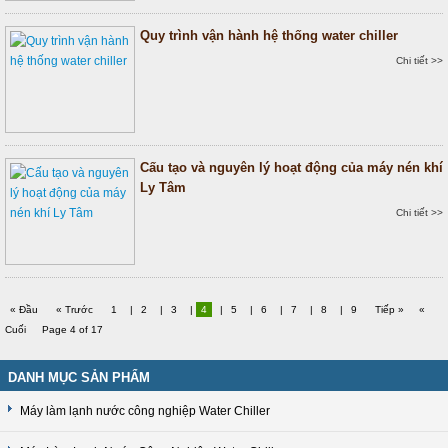
Quy trình vận hành hệ thống water chiller
Chi tiết >>
Cấu tạo và nguyên lý hoạt động của máy nén khí
Ly Tâm
Chi tiết >>
« Đầu
« Trước
1
|
2
|
3
|
4
|
5
|
6
|
7
|
8
|
9
Tiếp »
«
Cuối
Page 4 of 17
DANH MỤC SẢN PHẨM
Máy làm lạnh nước công nghiệp Water Chiller