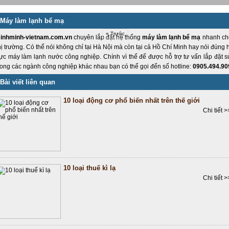
Máy làm lạnh bể mạ
« Trước
inhminh-vietnam.com.vn
chuyên lắp đặt hệ thống
máy làm lạnh bể mạ
nhanh chó
hị trường. Có thể nói không chỉ tại Hà Nội mà còn tại cả Hồ Chí Minh hay nói đúng hơn
ực máy làm lạnh nước công nghiệp. Chính vì thế để được hỗ trợ tư vấn lắp đặt
rong các ngành công nghiệp khác nhau bạn có thể gọi đến số hotline:
0905.494.90
Bài viết liên quan
10 loại động cơ phổ biến nhất trên thế giới
Chi tiết >
10 loại thuế kì lạ
Chi tiết >