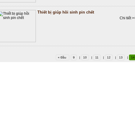
Thiết bị giúp hồi sinh pin chết
Chi tiết >
« Đầu
9
|
10
|
11
|
12
|
13
|
14