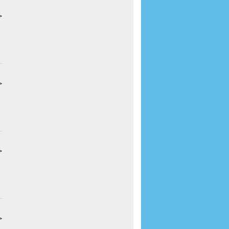
>
>
>
>