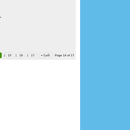
>
|
15
|
16
|
17
« Cuối
Page 14 of 17