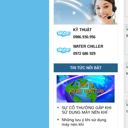
KỸ THUẬT
0986.930.956
WATER CHILLER
0972 686 929
TIN TỨC NỔI BẬT
SỰ CỐ THƯỜNG GẶP KHI
SỬ DỤNG MÁY NÉN KHÍ
Những lưu ý khi sử dụng
máy nén khí