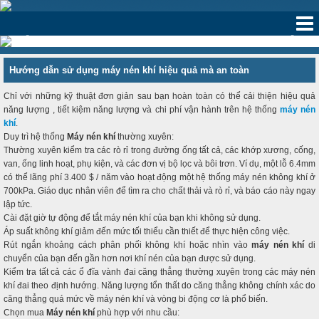
‹
›
Hướng dẫn sử dụng máy nén khí hiệu quả mà an toàn
Chỉ với những kỹ thuật đơn giản sau bạn hoàn toàn có thể cải thiện hiệu quả
năng lượng , tiết kiệm năng lượng và chi phí vận hành trên hệ thống
máy nén
khí
.
Duy trì hệ thống
Máy nén khí
thường xuyên:
Thường xuyên kiểm tra các rò rỉ trong đường ống tất cả, các khớp xương, cống,
van, ống linh hoạt, phụ kiện, và các đơn vị bộ lọc và bôi trơn. Ví dụ, một lỗ 6.4mm
có thể lãng phí 3.400 $ / năm vào hoạt động một hệ thống máy nén không khí ở
700kPa. Giáo dục nhân viên để tìm ra cho chất thải và rò rỉ, và báo cáo này ngay
lập tức.
Cài đặt giờ tự động để tắt máy nén khí của bạn khi không sử dụng.
Áp suất không khí giảm đến mức tối thiểu cần thiết để thực hiện công việc.
Rút ngắn khoảng cách phân phối không khí hoặc nhìn vào
máy nén khí
di
chuyển của bạn đến gần hơn nơi khí nén của bạn được sử dụng.
Kiểm tra tất cả các ổ đĩa vành đai căng thẳng thường xuyên trong các máy nén
khí đai theo định hướng. Năng lượng tổn thất do căng thẳng không chính xác do
căng thẳng quá mức về máy nén khí và vòng bi động cơ là phổ biến.
Chọn mua
Máy nén khí
phù hợp với nhu cầu: