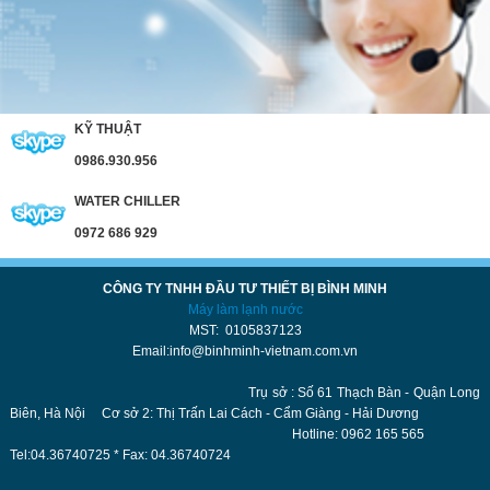
KỸ THUẬT
0986.930.956
WATER CHILLER
0972 686 929
CÔNG TY TNHH ĐẦU TƯ THIẾT BỊ BÌNH MINH
Máy làm lạnh nước
MST: 0105837123
Email:info@binhminh-vietnam.com.vn
Trụ sở : Số 61 Thạch Bàn - Quận Long
Biên, Hà Nội Cơ sở 2: Thị Trấn Lai Cách - Cẩm Giàng - Hải Dương
Hotline: 0962 165 565
Tel:04.36740725 * Fax: 04.36740724