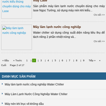
máy Lase
Sản phẩm máy làm lạnh nước chuyên dùng cho máy
lase Ngọc Tướng, sử dụng máy nén khí kiểu...
Chi tiết >>
Máy làm lạnh nước công nghiệp
Water chiller sử dụng công suất điện năng tiêu thụ để
tách riêng 2 phần nhiệt nóng và...
Chi tiết >>
« Đầu
« Trước
1
|
2
|
3
|
4
|
5
|
6
|
7
|
8
|
9
Tiếp »
«
Cuối
Page 2 of 17
DANH MỤC SẢN PHẨM
Máy làm lạnh nước công nghiệp Water Chiller
Máy Làm Lạnh Nước Công Nghiệp Water Chiller
Máy nén khí trục vít không dầu