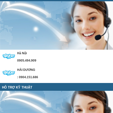
Hà Nội
0905.494.909
HẢI DƯƠNG
: 0904.151.686
HỖ TRỢ KỸ THUẬT