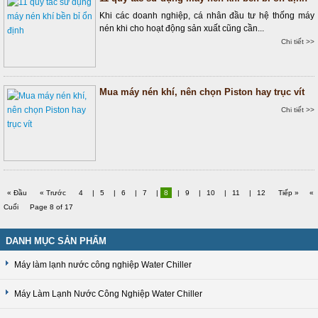
Khi các doanh nghiệp, cá nhân đầu tư hệ thống máy
nén khi cho hoạt động sản xuất cũng cần...
Chi tiết >>
Mua máy nén khí, nên chọn Piston hay trục vít
Chi tiết >>
« Đầu
« Trước
4
|
5
|
6
|
7
|
8
|
9
|
10
|
11
|
12
Tiếp »
«
Cuối
Page 8 of 17
DANH MỤC SẢN PHẨM
Máy làm lạnh nước công nghiệp Water Chiller
Máy Làm Lạnh Nước Công Nghiệp Water Chiller