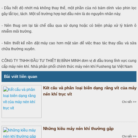
- Dầu hết độ nhớt mà không thay thế, một phần của nó bám dính vào phin lọc
gây tắt lọc, tách. Một số trường hợp kẹt đầu nén là do nguyên nhân này.
- Nên thug om lại tái chế dầu qua sử dụng hoặc có biện pháp xử lý tránh ô
nhiễm môi trường.
- Nên thiết kế nền đặt máy cao hơn mặt sàn để việc thao tác thay dầu và sửa
chữa thường xuyên.
CÔNG TY TNHH ĐẦU TƯ THIẾT BỊ BÌNH MINH đơn vị đi đầu trong lĩnh vực cung
cấp máy nén khí. Nhà phân phối chính thức máy nén khí Fusheng tại Việt Nam
Bài viết liên quan
Kết cấu và phân loại biên dạng răng vít của máy
nén khí trục vít
Chi tiết >>
Những kiều máy nén khí thường gặp
Chi tiết >>