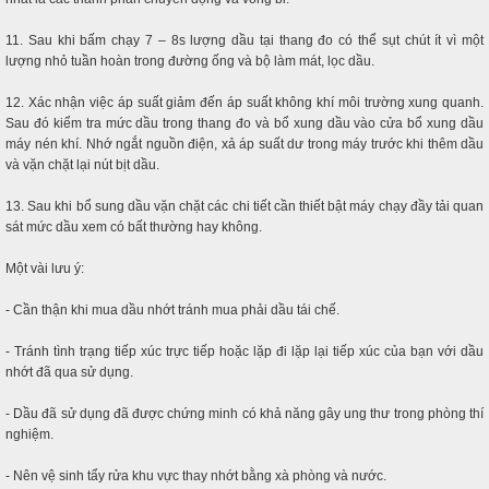
11. Sau khi bấm chạy 7 – 8s lượng dầu tại thang đo có thể sụt chút ít vì một
lượng nhỏ tuần hoàn trong đường ống và bộ làm mát, lọc dầu.
12. Xác nhận việc áp suất giảm đến áp suất không khí môi trường xung quanh.
Sau đó kiểm tra mức dầu trong thang đo và bổ xung dầu vào cửa bổ xung dầu
máy nén khí. Nhớ ngắt nguồn điện, xả áp suất dư trong máy trước khi thêm dầu
và vặn chặt lại nút bịt dầu.
13. Sau khi bổ sung dầu vặn chặt các chi tiết cần thiết bật máy chạy đầy tải quan
sát mức dầu xem có bất thường hay không.
Một vài lưu ý:
- Cần thận khi mua dầu nhớt tránh mua phải dầu tái chế.
- Tránh tình trạng tiếp xúc trực tiếp hoặc lặp đi lặp lại tiếp xúc của bạn với dầu
nhớt đã qua sử dụng.
- Dầu đã sử dụng đã được chứng minh có khả năng gây ung thư trong phòng thí
nghiệm.
- Nên vệ sinh tẩy rửa khu vực thay nhớt bằng xà phòng và nước.