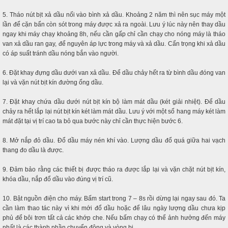
5. Tháo nút bịt xả dầu nối vào bình xả dầu. Khoảng 2 năm thì nên sục máy một
lần để cặn bẩn còn sót trong máy được xả ra ngoài. Lưu ý lúc này nên thay dầu
ngay khi máy chạy khoảng 8h, nếu cần gấp chỉ cần chạy cho nóng máy là tháo
van xả dầu ran gay, để nguyên áp lực trong máy và xả dầu. Cẩn trọng khi xả dầu
có áp suất tránh dầu nóng bắn vào người.
6. Đặt khay đựng dầu dưới van xả dầu. Để dầu chảy hết ra từ bình dầu đóng van
lại và vặn nút bịt kín đường ống dầu.
7. Đặt khay chứa dầu dưới nút bịt kín bộ làm mát dầu (két giải nhiệt). Để dầu
chảy ra hết lắp lại nút bịt kín két làm mát dầu. Lưu ý với một số hang máy két làm
mát đặt tại vị trí cao ta bỏ qua bước này chỉ cần thực hiện bước 6.
8. Mở nắp đỏ dầu. Đổ dầu máy nén khí vào. Lượng dầu đổ quá giữa hai vạch
thang đo dầu là được.
9. Đảm bảo rằng các thiết bị được tháo ra được lắp lại và vặn chặt nút bịt kín,
khóa dầu, nắp đổ dầu vào đúng vị trí cũ.
10. Bật nguồn điện cho máy. Bấm start trong 7 – 8s rồi dừng lại ngay sau đó. Ta
cần làm thao tác này vì khi mới đổ dầu hoặc để lâu ngày lượng dầu chưa kịp
phủ để bôi trơn tất cả các khớp che. Nếu bấm chạy có thể ảnh hưởng đến máy
nhất là các thành phần chuyển động và vòng bi.