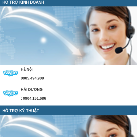
HỖ TRỢ KINH DOANH
Hà Nội
0905.494.909
HẢI DƯƠNG
: 0904.151.686
HỖ TRỢ KỸ THUẬT