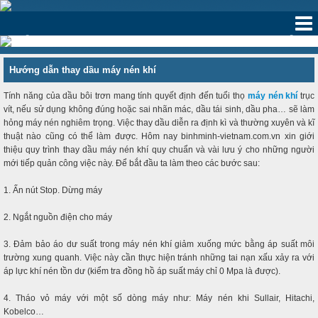
‹
›
Hướng dẫn thay dầu máy nén khí
Tính năng của dầu bôi trơn mang tính quyết định đến tuổi thọ
máy nén khí
trục
vít, nếu sử dụng không đúng hoặc sai nhãn mác, dầu tái sinh, dầu pha… sẽ làm
hỏng máy nén nghiêm trọng. Việc thay dầu diễn ra định kì và thường xuyên và kĩ
thuật nào cũng có thể làm được. Hôm nay binhminh-vietnam.com.vn xin giới
thiệu quy trình thay dầu máy nén khí quy chuẩn và vài lưu ý cho những người
mới tiếp quản công việc này. Để bắt đầu ta làm theo các bước sau:
1. Ấn nút Stop. Dừng máy
2. Ngắt nguồn điện cho máy
3. Đảm bảo áo dư suất trong máy nén khí giảm xuống mức bằng áp suất môi
trường xung quanh. Việc này cần thực hiện tránh những tai nạn xấu xảy ra với
áp lực khí nén tồn dư (kiểm tra đồng hồ áp suất máy chỉ 0 Mpa là được).
4. Tháo vỏ máy với một số dòng máy như: Máy nén khi Sullair, Hitachi,
Kobelco…