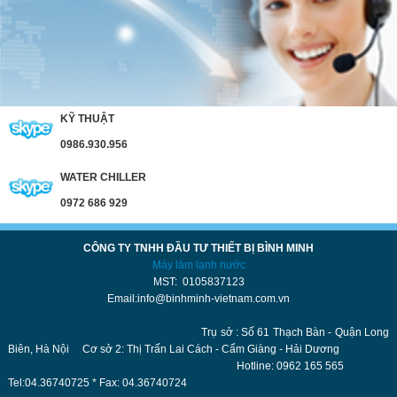
KỸ THUẬT
0986.930.956
WATER CHILLER
0972 686 929
CÔNG TY TNHH ĐẦU TƯ THIẾT BỊ BÌNH MINH
Máy làm lạnh nước
MST: 0105837123
Email:info@binhminh-vietnam.com.vn
Trụ sở : Số 61 Thạch Bàn - Quận Long
Biên, Hà Nội Cơ sở 2: Thị Trấn Lai Cách - Cẩm Giàng - Hải Dương
Hotline: 0962 165 565
Tel:04.36740725 * Fax: 04.36740724