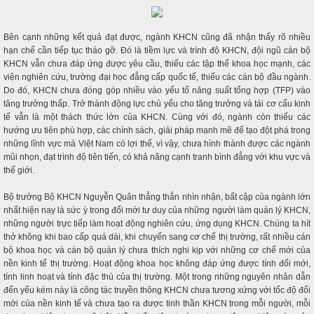
Bên cạnh những kết quả đạt được, ngành KHCN cũng đã nhận thấy rõ nhiều
hạn chế cần tiếp tục tháo gỡ. Đó là tiềm lực và trình độ KHCN, đội ngũ cán bộ
KHCN vẫn chưa đáp ứng được yêu cầu, thiếu các tập thể khoa học mạnh, các
viện nghiên cứu, trường đại học đẳng cấp quốc tế, thiếu các cán bộ đầu ngành.
Do đó, KHCN chưa đóng góp nhiều vào yếu tố năng suất tổng hợp (TFP) vào
tăng trưởng thấp. Trở thành động lực chủ yếu cho tăng trưởng và tái cơ cấu kinh
tế vẫn là một thách thức lớn của KHCN. Cùng với đó, ngành còn thiếu các
hướng ưu tiên phù hợp, các chính sách, giải pháp mạnh mẽ để tạo đột phá trong
những lĩnh vực mà Việt Nam có lợi thế, vì vậy, chưa hình thành được các ngành
mũi nhọn, đạt trình độ tiên tiến, có khả năng cạnh tranh bình đẳng với khu vực và
thế giới.
Bộ trưởng Bộ KHCN Nguyễn Quân thẳng thắn nhìn nhận, bất cập của ngành lớn
nhất hiện nay là sức ỳ trong đổi mới tư duy của những người làm quản lý KHCN,
những người trực tiếp làm hoạt động nghiên cứu, ứng dụng KHCN. Chúng ta hít
thở không khi bao cấp quá dài, khi chuyển sang cơ chế thị trường, rất nhiều cán
bộ khoa học và cán bộ quản lý chưa thích nghi kịp với những cơ chế mới của
nền kinh tế thị trường. Hoạt động khoa học không đáp ứng được tính đổi mới,
tính linh hoạt và tính đặc thù của thị trường. Một trong những nguyên nhân dẫn
đến yếu kém này là công tác truyền thông KHCN chưa tương xứng với tốc độ đổi
mới của nền kinh tế và chưa tạo ra được tinh thần KHCN trong mỗi người, mỗi