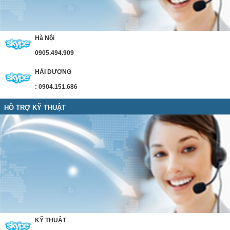
Hà Nội
0905.494.909
HẢI DƯƠNG
: 0904.151.686
HỖ TRỢ KỸ THUẬT
KỸ THUẬT