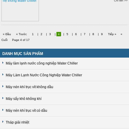
Chi tiết >>
« Đầu
« Trước
1
|
2
|
3
|
4
|
5
|
6
|
7
|
8
|
9
Tiếp »
«
Cuối
Page 4 of 17
DANH MỤC SẢN PHẨM
Máy làm lạnh nước công nghiệp Water Chiller
Máy Làm Lạnh Nước Công Nghiệp Water Chiller
Máy nén khí trục vít không dầu
Máy sấy khô không khí
Máy nén khí trục vít có dầu
Tháp giải nhiệt