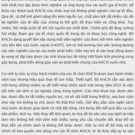
mới nhất, học tập được kinh nghiệm và ứng dụng của các quốc gia đi trước, kế
thừa các thành quả KHCN của nhân loại mà không phải nghiên cứu lại từ đầu.
Qua đó, có thể bớt gánh nặng tốn kém nguồn lực, chất xám bởi rất nhiều các đề
tài nghiên cứu từ đầu của chúng ta thế giới đã thực hiện và công khai. Tuy
nhiên, hội nhập quốc tế đòi hỏi nguồn lực nhất định. Chính phủ đã tăng cường
hội nhập, tham gia các tổ chức quốc tế, trong đó có khoa học công nghệ. Bộ
KHCN đang quyết tâm xây dựng một viện nghiên cứu theo mô hình viện nghiên
cứu tiên tiến của nước ngoài (V-KIST), nơi có môi trường làm việc tương đương
các viện nghiên cứu tại các nước phát triển. Viện này khi đi vào hoạt động được
kỳ vọng sẽ tập hợp được các nhà khoa học tài năng Việt Nam bốn phương cùng
gây dựng, phát triển đóng góp vào sự phát triển chung của KHCN nước nhà.
Cơ chế tự chủ, tự chịu trách nhiệm của các tổ chức KHCN được ban hành nhiều
năm nay nhưng hiệu quả thực tế còn thấp. Thiết nghĩ, Bộ KHCN cần xác định
một trong những nhiệm vụ để triển khai chính sách mới trong năm 2015 là việc
đổi mới các đơn vị sự nghiệp công trong ngành. Các nhà khoa học được đào
tạo, được đầu tư rất nhiều nguồn lực, cơ sở vật chất trang thiết bị, sau bao năm
như vậy mà không tự chủ được thì thật khó hiểu. Giờ đây, bầu sữa ngân sách
nhà nước sẽ được giao dưới cơ chế đặt hàng, chú trọng đến kết quả đầu ra của
sản phẩm, dịch vụ. Việc thay đổi thói quen, tư duy đã ăn sâu vào suy nghĩ và nếp
làm việc không thể một sớm một chiều, song yêu cầu chuyển đổi, thay đổi từ
thực tiễn và chính sách là không thể khác được. Việc tự chủ về bộ máy và tài
chính sẽ trao quyền chủ động cho các tổ chức KHCN, từ đó thúc đẩy sự tự vận