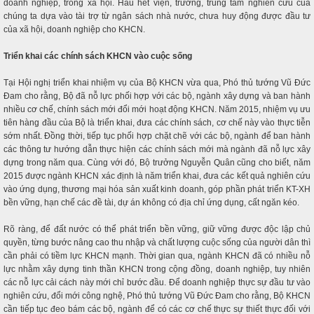
doanh nghiệp, trong xã hội. Hầu hết viện, trường, trung tâm nghiên cứu của
chúng ta dựa vào tài trợ từ ngân sách nhà nước, chưa huy động được đầu tư
của xã hội, doanh nghiệp cho KHCN.
Triển khai các chính sách KHCN vào cuộc sống
Tại Hội nghị triển khai nhiệm vụ của Bộ KHCN vừa qua, Phó thủ tướng Vũ Đức
Đam cho rằng, Bộ đã nỗ lực phối hợp với các bộ, ngành xây dựng và ban hành
nhiều cơ chế, chính sách mới đổi mới hoạt động KHCN. Năm 2015, nhiệm vụ ưu
tiên hàng đầu của Bộ là triển khai, đưa các chính sách, cơ chế này vào thực tiễn
sớm nhất. Đồng thời, tiếp tục phối hợp chặt chẽ với các bộ, ngành để ban hành
các thông tư hướng dẫn thực hiện các chính sách mới mà ngành đã nỗ lực xây
dựng trong năm qua. Cùng với đó, Bộ trưởng Nguyễn Quân cũng cho biết, năm
2015 được ngành KHCN xác định là năm triển khai, đưa các kết quả nghiên cứu
vào ứng dụng, thương mại hóa sản xuất kinh doanh, góp phần phát triển KT-XH
bền vững, hạn chế các đề tài, dự án không có địa chỉ ứng dụng, cất ngăn kéo.
Rõ ràng, để đất nước có thể phát triển bền vững, giữ vững được độc lập chủ
quyền, từng bước nâng cao thu nhập và chất lượng cuộc sống của người dân thì
cần phải có tiềm lực KHCN mạnh. Thời gian qua, ngành KHCN đã có nhiều nỗ
lực nhằm xây dựng tinh thần KHCN trong cộng đồng, doanh nghiệp, tuy nhiên
các nỗ lực cải cách này mới chỉ bước đầu. Để doanh nghiệp thực sự đầu tư vào
nghiên cứu, đổi mới công nghệ, Phó thủ tướng Vũ Đức Đam cho rằng, Bộ KHCN
cần tiếp tục đeo bám các bộ, ngành để có các cơ chế thực sự thiết thực đối với