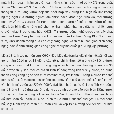
ngành liên quan nhằm cụ thể hóa những chính sách mới về KHCN trong Luật
KH và CN năm 2013. 7 nghị định, 18 thông tư được ban hành cùng với một số
thông tư nữa đang được tiếp tục phối hợp xây dựng thể hiện nỗ lực không
ngừng nghỉ của những người làm chính sách khoa học. Nhờ đó, môi trường
pháp lý về KHCN được tập trung hoàn thiện thành hệ thống khá đồng bộ, tạo
điều kiện bình đẳng, rộng mở cho mọi thành phần tham gia đầu tư, nghiên cứu,
chuyển giao, thương mại hóa KHCN. Thị trường công nghệ được thúc đẩy phát
triển và bước đầu phát huy vai trò cầu nối, gắn kết hoạt động KHCN với sản
xuất, kinh doanh thông qua các chợ công nghệ và thiết bị, sàn giao dịch công
nghệ, các tổ chức trung gian công nghệ ở quy mô quốc gia, vùng, địa phương.
Một số thành tựu nghiên cứu KHCN tiêu biểu đã đem lại giá trị kinh tế, xã hội cao
trong năm 2014 như: 18 giống cây trồng chính thức, 16 giống cây trồng được
công nhận sản xuất thử; sản xuất giống nhân tạo và nuôi thương phẩm hơn 30
đối tượng thủy sản mới có giá trị kinh tế cao; trong lĩnh vực y dược, áp dụng
thành công công nghệ sản xuất vaccine rota, trở thành 1 trong 4 nước trên thế
giới tự sản xuất vaccine rota phòng tiêu chảy; làm chủ được thiết kế, chế tạo và
vận hành máy biến áp 220kV, 500kV đạt tiêu chuẩn quốc tế; trong lĩnh vực công
nghệ thông tin, đã đưa vào ứng dụng quy trình dự báo bão trên biển Đông trước
5 ngày, làm chủ công nghệ thiết kế chip vi điều khiển 8 bit… Theo Báo cáo chỉ số
đổi mới toàn cầu năm 2014 do Tổ chức Sở hữu trí tuệ thế giới (WIPO) mới công
bố, Việt Nam xếp vị trí thứ 71 toàn cầu và xếp thứ 4 trong ASEAN về đổi mới
sáng tạo.