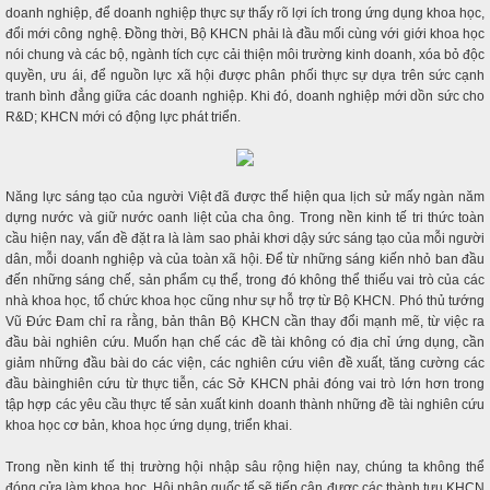
doanh nghiệp, để doanh nghiệp thực sự thấy rõ lợi ích trong ứng dụng khoa học,
đổi mới công nghệ. Đồng thời, Bộ KHCN phải là đầu mối cùng với giới khoa học
nói chung và các bộ, ngành tích cực cải thiện môi trường kinh doanh, xóa bỏ độc
quyền, ưu ái, để nguồn lực xã hội được phân phối thực sự dựa trên sức cạnh
tranh bình đẳng giữa các doanh nghiệp. Khi đó, doanh nghiệp mới dồn sức cho
R&D; KHCN mới có động lực phát triển.
Năng lực sáng tạo của người Việt đã được thể hiện qua lịch sử mấy ngàn năm
dựng nước và giữ nước oanh liệt của cha ông. Trong nền kinh tế tri thức toàn
cầu hiện nay, vấn đề đặt ra là làm sao phải khơi dậy sức sáng tạo của mỗi người
dân, mỗi doanh nghiệp và của toàn xã hội. Để từ những sáng kiến nhỏ ban đầu
đến những sáng chế, sản phẩm cụ thể, trong đó không thể thiếu vai trò của các
nhà khoa học, tổ chức khoa học cũng như sự hỗ trợ từ Bộ KHCN. Phó thủ tướng
Vũ Đức Đam chỉ ra rằng, bản thân Bộ KHCN cần thay đổi mạnh mẽ, từ việc ra
đầu bài nghiên cứu. Muốn hạn chế các đề tài không có địa chỉ ứng dụng, cần
giảm những đầu bài do các viện, các nghiên cứu viên đề xuất, tăng cường các
đầu bàinghiên cứu từ thực tiễn, các Sở KHCN phải đóng vai trò lớn hơn trong
tập hợp các yêu cầu thực tế sản xuất kinh doanh thành những đề tài nghiên cứu
khoa học cơ bản, khoa học ứng dụng, triển khai.
Trong nền kinh tế thị trường hội nhập sâu rộng hiện nay, chúng ta không thể
đóng cửa làm khoa học. Hội nhập quốc tế sẽ tiếp cận được các thành tưu KHCN