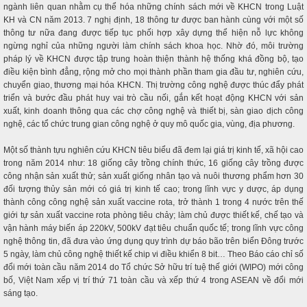
ngành liên quan nhằm cụ thể hóa những chính sách mới về KHCN trong Luật
KH và CN năm 2013. 7 nghị định, 18 thông tư được ban hành cùng với một số
thông tư nữa đang được tiếp tục phối hợp xây dựng thể hiện nỗ lực không
ngừng nghỉ của những người làm chính sách khoa học. Nhờ đó, môi trường
pháp lý về KHCN được tập trung hoàn thiện thành hệ thống khá đồng bộ, tạo
điều kiện bình đẳng, rộng mở cho mọi thành phần tham gia đầu tư, nghiên cứu,
chuyển giao, thương mại hóa KHCN. Thị trường công nghệ được thúc đẩy phát
triển và bước đầu phát huy vai trò cầu nối, gắn kết hoạt động KHCN với sản
xuất, kinh doanh thông qua các chợ công nghệ và thiết bị, sàn giao dịch công
nghệ, các tổ chức trung gian công nghệ ở quy mô quốc gia, vùng, địa phương.
Một số thành tựu nghiên cứu KHCN tiêu biểu đã đem lại giá trị kinh tế, xã hội cao
trong năm 2014 như: 18 giống cây trồng chính thức, 16 giống cây trồng được
công nhận sản xuất thử; sản xuất giống nhân tạo và nuôi thương phẩm hơn 30
đối tượng thủy sản mới có giá trị kinh tế cao; trong lĩnh vực y dược, áp dụng
thành công công nghệ sản xuất vaccine rota, trở thành 1 trong 4 nước trên thế
giới tự sản xuất vaccine rota phòng tiêu chảy; làm chủ được thiết kế, chế tạo và
vận hành máy biến áp 220kV, 500kV đạt tiêu chuẩn quốc tế; trong lĩnh vực công
nghệ thông tin, đã đưa vào ứng dụng quy trình dự báo bão trên biển Đông trước
5 ngày, làm chủ công nghệ thiết kế chip vi điều khiển 8 bit… Theo Báo cáo chỉ số
đổi mới toàn cầu năm 2014 do Tổ chức Sở hữu trí tuệ thế giới (WIPO) mới công
bố, Việt Nam xếp vị trí thứ 71 toàn cầu và xếp thứ 4 trong ASEAN về đổi mới
sáng tạo.