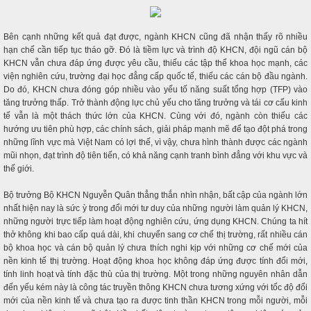
Bên cạnh những kết quả đạt được, ngành KHCN cũng đã nhận thấy rõ nhiều
hạn chế cần tiếp tục tháo gỡ. Đó là tiềm lực và trình độ KHCN, đội ngũ cán bộ
KHCN vẫn chưa đáp ứng được yêu cầu, thiếu các tập thể khoa học mạnh, các
viện nghiên cứu, trường đại học đẳng cấp quốc tế, thiếu các cán bộ đầu ngành.
Do đó, KHCN chưa đóng góp nhiều vào yếu tố năng suất tổng hợp (TFP) vào
tăng trưởng thấp. Trở thành động lực chủ yếu cho tăng trưởng và tái cơ cấu kinh
tế vẫn là một thách thức lớn của KHCN. Cùng với đó, ngành còn thiếu các
hướng ưu tiên phù hợp, các chính sách, giải pháp mạnh mẽ để tạo đột phá trong
những lĩnh vực mà Việt Nam có lợi thế, vì vậy, chưa hình thành được các ngành
mũi nhọn, đạt trình độ tiên tiến, có khả năng cạnh tranh bình đẳng với khu vực và
thế giới.
Bộ trưởng Bộ KHCN Nguyễn Quân thẳng thắn nhìn nhận, bất cập của ngành lớn
nhất hiện nay là sức ỳ trong đổi mới tư duy của những người làm quản lý KHCN,
những người trực tiếp làm hoạt động nghiên cứu, ứng dụng KHCN. Chúng ta hít
thở không khi bao cấp quá dài, khi chuyển sang cơ chế thị trường, rất nhiều cán
bộ khoa học và cán bộ quản lý chưa thích nghi kịp với những cơ chế mới của
nền kinh tế thị trường. Hoạt động khoa học không đáp ứng được tính đổi mới,
tính linh hoạt và tính đặc thù của thị trường. Một trong những nguyên nhân dẫn
đến yếu kém này là công tác truyền thông KHCN chưa tương xứng với tốc độ đổi
mới của nền kinh tế và chưa tạo ra được tinh thần KHCN trong mỗi người, mỗi