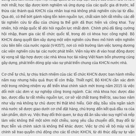
mới nhất, học tập được kinh nghiệm và ứng dụng của các quốc gia đi trước, kế
thừa các thành quả KHCN của nhân loại mà không phải nghiên cứu lại từ đầu.
Qua đó, có thể bớt gánh nặng tốn kém nguồn lực, chất xám bởi rất nhiều các đề
tài nghiên cứu từ đầu của chúng ta thế giới đã thực hiện và công khai. Tuy
nhiên, hội nhập quốc tế đòi hỏi nguồn lực nhất định. Chính phủ đã tăng cường
hội nhập, tham gia các tổ chức quốc tế, trong đó có khoa học công nghệ. Bộ
KHCN đang quyết tâm xây dựng một viện nghiên cứu theo mô hình viện nghiên
cứu tiên tiến của nước ngoài (V-KIST), nơi có môi trường làm việc tương đương
các viện nghiên cứu tại các nước phát triển. Viện này khi đi vào hoạt động được
kỳ vọng sẽ tập hợp được các nhà khoa học tài năng Việt Nam bốn phương cùng
gây dựng, phát triển đóng góp vào sự phát triển chung của KHCN nước nhà.
Cơ chế tự chủ, tự chịu trách nhiệm của các tổ chức KHCN được ban hành nhiều
năm nay nhưng hiệu quả thực tế còn thấp. Thiết nghĩ, Bộ KHCN cần xác định
một trong những nhiệm vụ để triển khai chính sách mới trong năm 2015 là việc
đổi mới các đơn vị sự nghiệp công trong ngành. Các nhà khoa học được đào
tạo, được đầu tư rất nhiều nguồn lực, cơ sở vật chất trang thiết bị, sau bao năm
như vậy mà không tự chủ được thì thật khó hiểu. Giờ đây, bầu sữa ngân sách
nhà nước sẽ được giao dưới cơ chế đặt hàng, chú trọng đến kết quả đầu ra của
sản phẩm, dịch vụ. Việc thay đổi thói quen, tư duy đã ăn sâu vào suy nghĩ và nếp
làm việc không thể một sớm một chiều, song yêu cầu chuyển đổi, thay đổi từ
thực tiễn và chính sách là không thể khác được. Việc tự chủ về bộ máy và tài
chính sẽ trao quyền chủ động cho các tổ chức KHCN, từ đó thúc đẩy sự tự vận