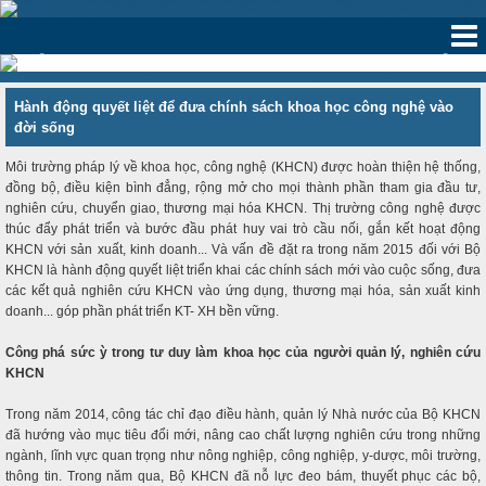
‹
›
Hành động quyết liệt để đưa chính sách khoa học công nghệ vào
đời sống
Môi trường pháp lý về khoa học, công nghệ (KHCN) được hoàn thiện hệ thống,
đồng bộ, điều kiện bình đẳng, rộng mở cho mọi thành phần tham gia đầu tư,
nghiên cứu, chuyển giao, thương mại hóa KHCN. Thị trường công nghệ được
thúc đẩy phát triển và bước đầu phát huy vai trò cầu nối, gắn kết hoạt động
KHCN với sản xuất, kinh doanh... Và vấn đề đặt ra trong năm 2015 đối với Bộ
KHCN là hành động quyết liệt triển khai các chính sách mới vào cuộc sống, đưa
các kết quả nghiên cứu KHCN vào ứng dụng, thương mại hóa, sản xuất kinh
doanh... góp phần phát triển KT- XH bền vững.
Công phá sức ỳ trong tư duy làm khoa học của người quản lý, nghiên cứu
KHCN
Trong năm 2014, công tác chỉ đạo điều hành, quản lý Nhà nước của Bộ KHCN
đã hướng vào mục tiêu đổi mới, nâng cao chất lượng nghiên cứu trong những
ngành, lĩnh vực quan trọng như nông nghiệp, công nghiệp, y-dược, môi trường,
thông tin. Trong năm qua, Bộ KHCN đã nỗ lực đeo bám, thuyết phục các bộ,