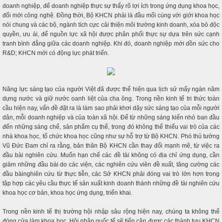
doanh nghiệp, để doanh nghiệp thực sự thấy rõ lợi ích trong ứng dụng khoa học,
đổi mới công nghệ. Đồng thời, Bộ KHCN phải là đầu mối cùng với giới khoa học
nói chung và các bộ, ngành tích cực cải thiện môi trường kinh doanh, xóa bỏ độc
quyền, ưu ái, để nguồn lực xã hội được phân phối thực sự dựa trên sức cạnh
tranh bình đẳng giữa các doanh nghiệp. Khi đó, doanh nghiệp mới dồn sức cho
R&D; KHCN mới có động lực phát triển.
Năng lực sáng tạo của người Việt đã được thể hiện qua lịch sử mấy ngàn năm
dựng nước và giữ nước oanh liệt của cha ông. Trong nền kinh tế tri thức toàn
cầu hiện nay, vấn đề đặt ra là làm sao phải khơi dậy sức sáng tạo của mỗi người
dân, mỗi doanh nghiệp và của toàn xã hội. Để từ những sáng kiến nhỏ ban đầu
đến những sáng chế, sản phẩm cụ thể, trong đó không thể thiếu vai trò của các
nhà khoa học, tổ chức khoa học cũng như sự hỗ trợ từ Bộ KHCN. Phó thủ tướng
Vũ Đức Đam chỉ ra rằng, bản thân Bộ KHCN cần thay đổi mạnh mẽ, từ việc ra
đầu bài nghiên cứu. Muốn hạn chế các đề tài không có địa chỉ ứng dụng, cần
giảm những đầu bài do các viện, các nghiên cứu viên đề xuất, tăng cường các
đầu bàinghiên cứu từ thực tiễn, các Sở KHCN phải đóng vai trò lớn hơn trong
tập hợp các yêu cầu thực tế sản xuất kinh doanh thành những đề tài nghiên cứu
khoa học cơ bản, khoa học ứng dụng, triển khai.
Trong nền kinh tế thị trường hội nhập sâu rộng hiện nay, chúng ta không thể
đóng cửa làm khoa học. Hội nhập quốc tế sẽ tiếp cận được các thành tưu KHCN