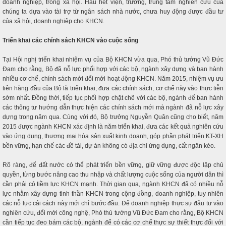
doanh nghiệp, trong xã hội. Hầu hết viện, trường, trung tâm nghiên cứu của
chúng ta dựa vào tài trợ từ ngân sách nhà nước, chưa huy động được đầu tư
của xã hội, doanh nghiệp cho KHCN.
Triển khai các chính sách KHCN vào cuộc sống
Tại Hội nghị triển khai nhiệm vụ của Bộ KHCN vừa qua, Phó thủ tướng Vũ Đức
Đam cho rằng, Bộ đã nỗ lực phối hợp với các bộ, ngành xây dựng và ban hành
nhiều cơ chế, chính sách mới đổi mới hoạt động KHCN. Năm 2015, nhiệm vụ ưu
tiên hàng đầu của Bộ là triển khai, đưa các chính sách, cơ chế này vào thực tiễn
sớm nhất. Đồng thời, tiếp tục phối hợp chặt chẽ với các bộ, ngành để ban hành
các thông tư hướng dẫn thực hiện các chính sách mới mà ngành đã nỗ lực xây
dựng trong năm qua. Cùng với đó, Bộ trưởng Nguyễn Quân cũng cho biết, năm
2015 được ngành KHCN xác định là năm triển khai, đưa các kết quả nghiên cứu
vào ứng dụng, thương mại hóa sản xuất kinh doanh, góp phần phát triển KT-XH
bền vững, hạn chế các đề tài, dự án không có địa chỉ ứng dụng, cất ngăn kéo.
Rõ ràng, để đất nước có thể phát triển bền vững, giữ vững được độc lập chủ
quyền, từng bước nâng cao thu nhập và chất lượng cuộc sống của người dân thì
cần phải có tiềm lực KHCN mạnh. Thời gian qua, ngành KHCN đã có nhiều nỗ
lực nhằm xây dựng tinh thần KHCN trong cộng đồng, doanh nghiệp, tuy nhiên
các nỗ lực cải cách này mới chỉ bước đầu. Để doanh nghiệp thực sự đầu tư vào
nghiên cứu, đổi mới công nghệ, Phó thủ tướng Vũ Đức Đam cho rằng, Bộ KHCN
cần tiếp tục đeo bám các bộ, ngành để có các cơ chế thực sự thiết thực đối với