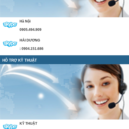
Hà Nội
0905.494.909
HẢI DƯƠNG
: 0904.151.686
HỖ TRỢ KỸ THUẬT
KỸ THUẬT