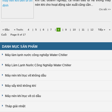
Khi các doanh nghiệp, cá nhân đầu tư hệ thống máy
nén khi cho hoạt động sản xuất cũng cần...
Chi tiết >>
« Đầu
« Trước
4
|
5
|
6
|
7
|
8
|
9
|
10
|
11
|
12
Tiếp »
«
Cuối
Page 8 of 17
DANH MỤC SẢN PHẨM
Máy làm lạnh nước công nghiệp Water Chiller
Máy Làm Lạnh Nước Công Nghiệp Water Chiller
Máy nén khí trục vít không dầu
Máy sấy khô không khí
Máy nén khí trục vít có dầu
Tháp giải nhiệt