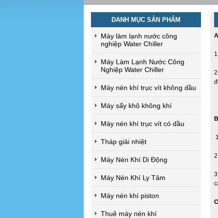
DANH MỤC SẢN PHẨM
Máy làm lạnh nước công
A
nghiệp Water Chiller
1
Máy Làm Lạnh Nước Công
Nghiệp Water Chiller
2
đ
Máy nén khí trục vít không dầu
Máy sấy khô không khí
B
Máy nén khí trục vít có dầu
1
Tháp giải nhiệt
2
Máy Nén Khí Di Động
3
Máy Nén Khí Ly Tâm
c
Máy nén khí piston
C
Thuê máy nén khí