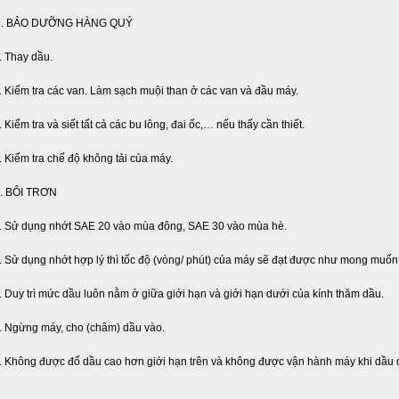
. BẢO DƯỠNG HÀNG QUÝ
. Thay dầu.
. Kiểm tra các van. Làm sạch muội than ở các van và đầu máy.
. Kiểm tra và siết tất cả các bu lông, đai ốc,… nếu thấy cần thiết.
. Kiểm tra chế độ không tải của máy.
. BÔI TRƠN
. Sử dụng nhớt SAE 20 vào mùa đông, SAE 30 vào mùa hè.
. Sử dụng nhớt hợp lý thì tốc độ (vòng/ phút) của máy sẽ đạt được như mong muốn,
. Duy trì mức dầu luôn nằm ở giữa giới hạn và giới hạn dưới của kính thăm dầu.
. Ngừng máy, cho (châm) dầu vào.
. Không được đổ dầu cao hơn giới hạn trên và không được vận hành máy khi dầu d