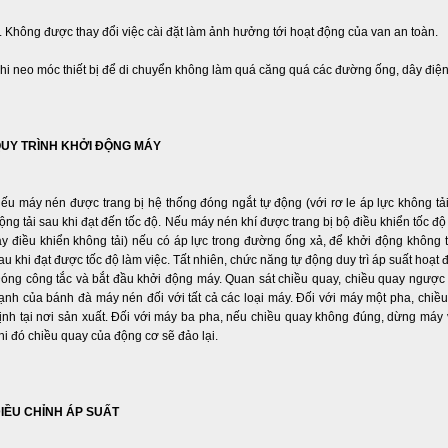
. Không được thay đổi việc cài đặt làm ảnh hưởng tới hoạt động của van an toàn.
hi neo móc thiết bị để di chuyển không làm quá căng quá các đường ống, dây điện
UY TRÌNH KHỞI ĐỘNG MÁY
ếu máy nén được trang bị hệ thống đóng ngắt tự động (với rơ le áp lực không tải)
ộng tải sau khi đạt đến tốc độ. Nếu máy nén khí được trang bị bộ điều khiển tốc đ
ay điều khiển không tải) nếu có áp lực trong đường ống xả, để khởi động không 
au khi đạt được tốc độ làm việc. Tất nhiên, chức năng tự động duy trì áp suất hoạt
óng công tắc và bắt đầu khởi động máy. Quan sát chiều quay, chiều quay ngược c
ạnh của bánh đà máy nén đối với tất cả các loại máy. Đối với máy một pha, chiề
ịnh tại nơi sản xuất. Đối với máy ba pha, nếu chiều quay không đúng, dừng máy 
hi đó chiều quay của động cơ sẽ đảo lại.
IỀU CHỈNH ÁP SUẤT