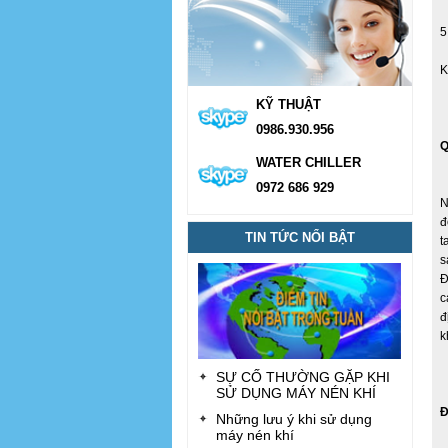
5
K
KỸ THUẬT
0986.930.956
Q
WATER CHILLER
0972 686 929
N
đ
TIN TỨC NỔI BẬT
t
s
Đ
c
đ
k
SỰ CỐ THƯỜNG GẶP KHI
SỬ DỤNG MÁY NÉN KHÍ
Đ
Những lưu ý khi sử dụng
máy nén khí