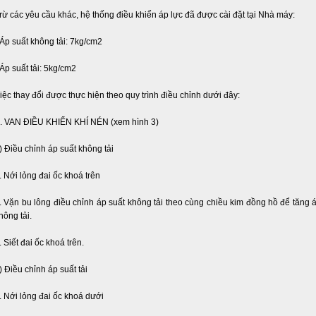
rừ các yêu cầu khác, hệ thống điều khiển áp lực đã được cài đặt tại Nhà máy:
 Áp suất không tải: 7kg/cm2
 Áp suất tải: 5kg/cm2
iệc thay đổi được thực hiện theo quy trình điều chỉnh dưới đây:
. VAN ĐIỀU KHIỂN KHÍ NÉN (xem hình 3)
) Điều chỉnh áp suất không tải
. Nới lỏng đai ốc khoá trên
. Vặn bu lông điều chỉnh áp suất không tải theo cùng chiều kim đồng hồ để tăng á
hông tải.
. Siết đai ốc khoá trên.
) Điều chỉnh áp suất tải
. Nới lỏng đai ốc khoá dưới