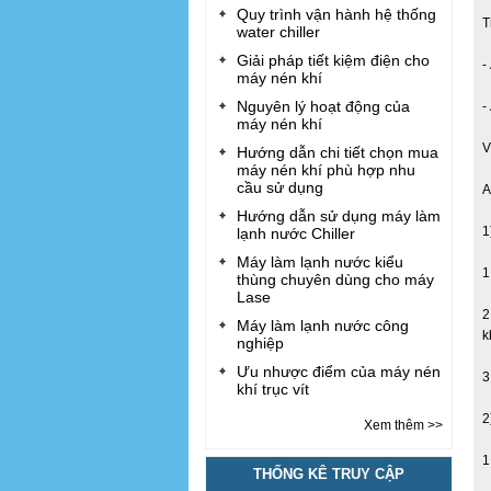
Quy trình vận hành hệ thống
T
water chiller
Giải pháp tiết kiệm điện cho
-
máy nén khí
Nguyên lý hoạt động của
-
máy nén khí
V
Hướng dẫn chi tiết chọn mua
máy nén khí phù hợp nhu
cầu sử dụng
A
Hướng dẫn sử dụng máy làm
1
lạnh nước Chiller
Máy làm lạnh nước kiểu
1
thùng chuyên dùng cho máy
Lase
2
Máy làm lạnh nước công
k
nghiệp
Ưu nhược điểm của máy nén
3
khí trục vít
2
Xem thêm >>
1
THỐNG KÊ TRUY CẬP