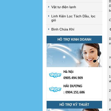
D
ổ
Vật tư điện lạnh
b
Linh Kiện Lọc Tách Dầu, lọc
gió
C
Bình Chứa Khí
C
D
HỖ TRỢ KINH DOANH
m
Y
K
Hà Nội
1
0905.494.909
v
HẢI DƯƠNG
2
: 0904.151.686
3
HỖ TRỢ KỸ THUẬT
4