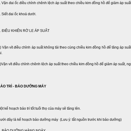
. Vặn đai ốc điều chỉnh chênh lệch áp suất theo chiều kim đồng hồ để giảm áp suấ
. Siết đai ốc khoá dưới.
. ĐIỀU KHIỂN RỜ LE ÁP SUẤT
) Vặn vít điều chỉnh áp suất không tải theo cùng chiều kim đồng hồ để tăng áp suấ
i.
)Vặn vít điều chỉnh chênh lệch áp suất theo chiều kim đồng hồ để giảm áp suất, n
ẢO TRÌ - BẢO DƯỠNG MÁY
ột kế hoạch bảo trì tốt tuổi thọ của máy sẽ tăng lên.
ưới đây là kế hoạch bảo dưỡng máy (Lưu ý: tắt nguồn trước khi bảo dưỡng)
. BẢO DƯỠNG HÀNG NGÀY