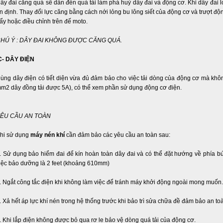
ây đai căng quá sẽ dẫn đến quá tải làm phá huỷ dây đai và động cơ. Khi dây đai l
n định. Thay đổi lực căng bằng cách nới lỏng bu lông siết của động cơ và trượt độ
ẩy hoặc điều chỉnh trên đế moto.
HÚ Ý : DÂY ĐAI KHÔNG ĐƯỢC CĂNG QUÁ.
- DÂY ĐIỆN
ùng dây điện có tiết diện vừa đủ đảm bảo cho việc tải dòng của động cơ mà khôn
m2 dây đồng tải được 5A), có thể xem phần sử dụng động cơ điện.
ÊU CẦU AN TOÀN
hi sử dụng
máy nén khí
cần đảm bảo các yêu cầu an toàn sau:
. Sử dụng bảo hiểm đai để kín hoàn toàn dây đai và có thể đặt hướng về phía bứ
iệc bảo dưỡng là 2 feet (khoảng 610mm)
. Ngắt công tắc điện khi không làm việc để tránh máy khởi động ngoài mong muốn.
. Xả hết áp lực khí nén trong hệ thống trước khi bảo trì sửa chữa đề đảm bảo an to
. Khi lắp điện không được bỏ qua rơ le bảo vệ dòng quá tải của động cơ.