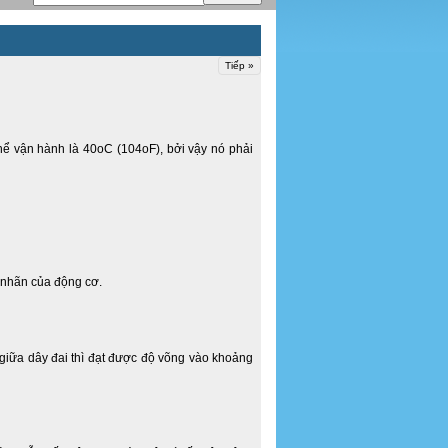
Tiếp »
ể vận hành là 40oC (104oF), bởi vậy nó phải
n nhãn của động cơ.
 giữa dây đai thì đạt được độ võng vào khoảng