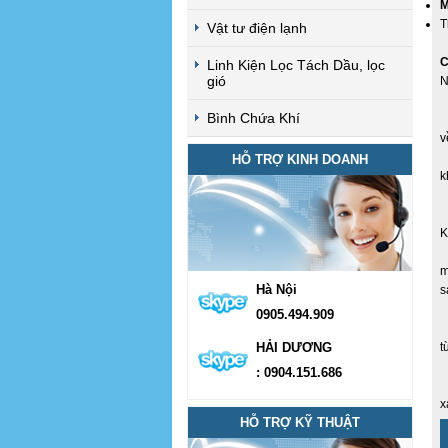
M
T
Vật tư điện lạnh
C
Linh Kiện Lọc Tách Dầu, lọc
gió
N
-
Bình Chứa Khí
-
v
-
HỖ TRỢ KINH DOANH
k
-
-
K
-
m
Hà Nội
s
-
0905.494.909
-
HẢI DƯƠNG
t
-
: 0904.151.686
-
x
HỖ TRỢ KỸ THUẬT