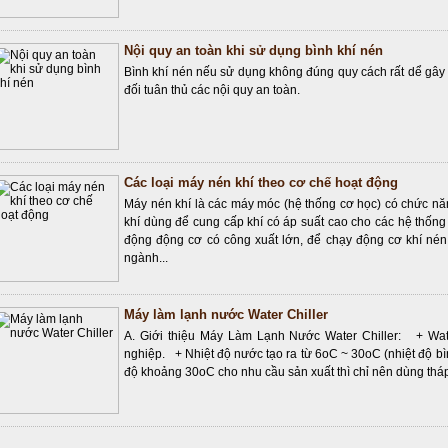
Nội quy an toàn khi sử dụng bình khí nén
Bình khí nén nếu sử dụng không đúng quy cách rất dể gây ta
đối tuân thủ các nội quy an toàn.
Các loại máy nén khí theo cơ chế hoạt động
Máy nén khí là các máy móc (hệ thống cơ học) có chức nă
khí dùng để cung cấp khí có áp suất cao cho các hệ thốn
động động cơ có công xuất lớn, để chạy động cơ khí nén
ngành...
Máy làm lạnh nước Water Chiller
A. Giới thiệu Máy Làm Lạnh Nước Water Chiller: + Wate
nghiệp. + Nhiệt độ nước tạo ra từ 6oC ~ 30oC (nhiệt độ b
độ khoảng 30oC cho nhu cầu sản xuất thì chỉ nên dùng tháp 