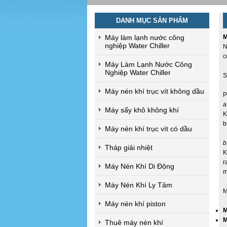
DANH MỤC SẢN PHẨM
Máy làm lạnh nước công
M
nghiệp Water Chiller
N
c
Máy Làm Lạnh Nước Công
Nghiệp Water Chiller
S
Máy nén khí trục vít không dầu
P
a
Máy sấy khô không khí
K
b
Máy nén khí trục vít có dầu
b
Tháp giải nhiệt
K
r
Máy Nén Khí Di Động
m
Máy Nén Khí Ly Tâm
M
Máy nén khí piston
M
M
Thuê máy nén khí