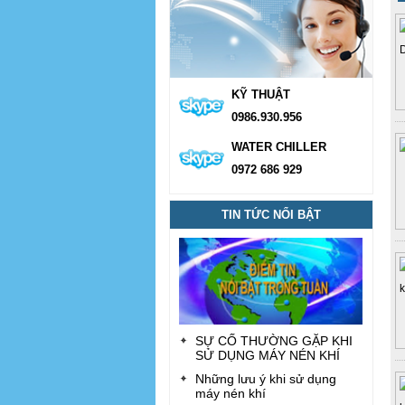
KỸ THUẬT
0986.930.956
WATER CHILLER
0972 686 929
TIN TỨC NỔI BẬT
SỰ CỐ THƯỜNG GẶP KHI
SỬ DỤNG MÁY NÉN KHÍ
Những lưu ý khi sử dụng
máy nén khí