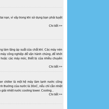
i nạn, vì vậy trong khi sử dụng bạn phải tuyệt
Chi tiết >>
ng làm tăng áp suất của chất khí. Các máy nén
g máy công nghiệp để vận hành chúng, để khởi
 hoặc các máy móc, thiết bị của nhiều chuyên
Chi tiết >>
r chiller là một hệ máy làm lạnh nước công
ình thường của nước là 30oC, nếu chỉ cần nhiệt
giải nhiệt nước cooling tower. Cooling...
Chi tiết >>