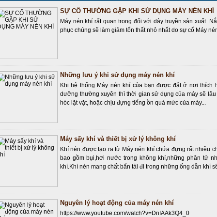
SỰ CỐ THƯỜNG GẶP KHI SỬ DỤNG MÁY NÉN KHÍ
Máy nén khí rất quan trọng đối với dây truyền sản xuất. Nắ
phục chúng sẽ làm giảm tổn thất nhỏ nhất do sự cố Máy nén k
Những lưu ý khi sử dụng máy nén khí
Khi hệ thống Máy nén khí của bạn được đặt ở nơi thích 
dưỡng thường xuyên thì thời gian sử dụng của máy sẽ lâ
hóc lặt vặt, hoặc chịu đựng tiếng ồn quá mức của máy...
Máy sấy khí và thiết bị xử lý không khí
Khí nén được tạo ra từ Máy nén khí chứa đựng rất nhiều 
bao gồm bụi,hơi nước trong không khí,những phân tử nh
khí.Khí nén mang chất bẩn tải đi trong những ống dẫn khí sẽ
Nguyên lý hoạt động của máy nén khí
https://www.youtube.com/watch?v=DnIAAk3Q4_0