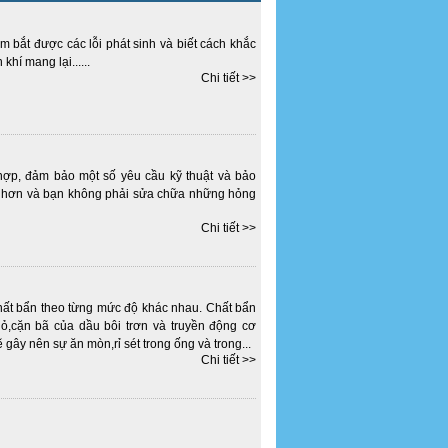
m bắt được các lỗi phát sinh và biết cách khắc
hí mang lại......
Chi tiết >>
hợp, đảm bảo một số yêu cầu kỹ thuật và bảo
u hơn và bạn không phải sửa chữa những hỏng
Chi tiết >>
chất bẩn theo từng mức độ khác nhau. Chất bẩn
ỏ,cặn bã của dầu bôi trơn và truyền động cơ
 gây nên sự ăn mòn,rỉ sét trong ống và trong...
Chi tiết >>