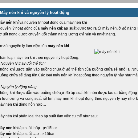
Máy nén khí và nguyên lý hoạt động
áy nén khí
và nguyên lý hoạt động của máy nén khí
guyên lý hoạt động của
máy nén khí
: áp suất được tạo ra từ máy nén, ở đó năn
ơ đốt trong được chuyển đổi thành năng lượng khí nén và nhiệt năng.
ơ đồ nguyên lý làm việc của
máy nén khí
:
hân loại máy nén khí theo nguyên lý hoạt động:
.Nguyên lý thay đổi thể tích:
hông khí được dẫn vào buồng chứa,ở đó thể tích của buồng chứa sẽ nhỏ lại.Như v
uồng chứa sẽ tăng lên.Các loại máy nén khí hoạt động theo nguyên lý này như:má
.Nguyên lý động năng:
hông khí được dẫn vào buồng chứa,ở đó áp suất khí nén được tạo ra bằng động
a lưu lượng và công suất rất lớn,máy nén khí hoạt động theo nguyên lý này như k
áy nén khí dòng hỗn hợp…
áy nén khí phân lọai theo áp suất làm việc cụ thể như sau:
áy nén khí
áp suất thấp : p≤15bar
áy nén khí
áp suất cao : ≥ 15bar