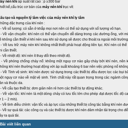
áy nén khí
áp suất rất cao : p ≥300 bar
hiết kế,cấu trúc cơ bản của
máy nén khí
trục vít:
ấu tạo và nguyên lý làm việc của máy nén khí ly tâm
hững đặc trưng của khí nén :
 Về số lượng: có sẵn ở khắp mọi nơi nên có thể sử dụng với số lượng vô hạn.
 Về vận chuyển: khí nén có thể vận chuyển dễ dàng trong các đường ống, với m
ề không cần thiết vì khí nén sau khi sử dụng sẽ được cho thoát ra ngoài môi trường
 Về lưu trữ: máy nén khí không nhất thiết phải hoạt động liên tục. Khí nén có th
hi cần thiết.
 Về nhiệt độ: khí nén ít thay đổi theo nhiệt độ.
 Về phòng chống cháy nổ: không một nguy cơ nào gây cháy bởi khí nén, nên k
hông khí nén thường hoạt động với áp suất khoảng 6 bar nên việc phòng nổ khôn
 Về Tính vệ sinh: khí nén được sử dụng trong các thiết bị đều được lọc các bụi 
ột nguy cơ nào về mặt vệ sinh. Tính chất này rất quan trọng trong các ngành công
ản và thuộc da.
 Về cấu tạo thiết bị: đơn giản nên rẻ hơn các thiết bị tự động khác.
 Về vận tốc: khí nén là một dòng chảy có lưu tốc lớn cho phép đạt được tốc độ ca
ừ 1 – 2 m/s).
 Về tính điều chỉnh: vận tốc và áp lực của những thiết bị công tác bằng khí nén đ
 Về sự quá tải: các công cụ và các thiết bị được khí nén đảm nhận tải trọng cho 
ảy ra quá tải.
Bài viết liên quan