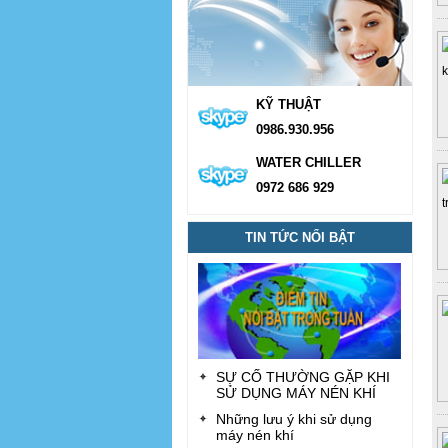
KỸ THUẬT
0986.930.956
WATER CHILLER
0972 686 929
TIN TỨC NỔI BẬT
SỰ CỐ THƯỜNG GẶP KHI
SỬ DỤNG MÁY NÉN KHÍ
Những lưu ý khi sử dụng
máy nén khí