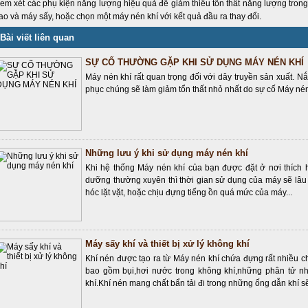
em xét các phụ kiện năng lượng hiệu quả để giảm thiểu tổn thất năng lượng trong
ao và máy sấy, hoặc chọn một máy nén khí với kết quả đầu ra thay đổi.
Bài viết liên quan
SỰ CỐ THƯỜNG GẶP KHI SỬ DỤNG MÁY NÉN KHÍ
Máy nén khí rất quan trọng đối với dây truyền sản xuất. Nắ
phục chúng sẽ làm giảm tổn thất nhỏ nhất do sự cố Máy nén k
Những lưu ý khi sử dụng máy nén khí
Khi hệ thống Máy nén khí của bạn được đặt ở nơi thích 
dưỡng thường xuyên thì thời gian sử dụng của máy sẽ lâ
hóc lặt vặt, hoặc chịu đựng tiếng ồn quá mức của máy...
Máy sấy khí và thiết bị xử lý không khí
Khí nén được tạo ra từ Máy nén khí chứa đựng rất nhiều 
bao gồm bụi,hơi nước trong không khí,những phân tử nh
khí.Khí nén mang chất bẩn tải đi trong những ống dẫn khí sẽ