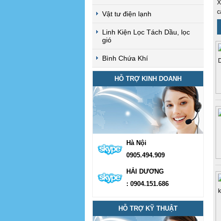
X
c
Vật tư điện lạnh
Linh Kiện Lọc Tách Dầu, lọc
gió
Bình Chứa Khí
HỖ TRỢ KINH DOANH
Hà Nội
0905.494.909
HẢI DƯƠNG
: 0904.151.686
HỖ TRỢ KỸ THUẬT