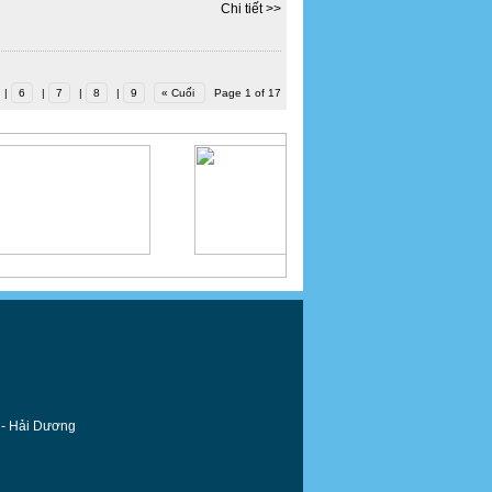
Chi tiết >>
|
6
|
7
|
8
|
9
« Cuối
Page 1 of 17
- Hải Dương