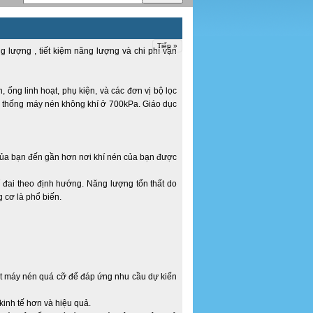
Tiếp »
g lượng , tiết kiệm năng lượng và chi phí vận
 ống linh hoạt, phụ kiện, và các đơn vị bộ lọc
hệ thống máy nén không khí ở 700kPa. Giáo dục
ủa bạn đến gần hơn nơi khí nén của bạn được
í đai theo định hướng. Năng lượng tổn thất do
 cơ là phổ biến.
t máy nén quá cỡ để đáp ứng nhu cầu dự kiến
kinh tế hơn và hiệu quả.