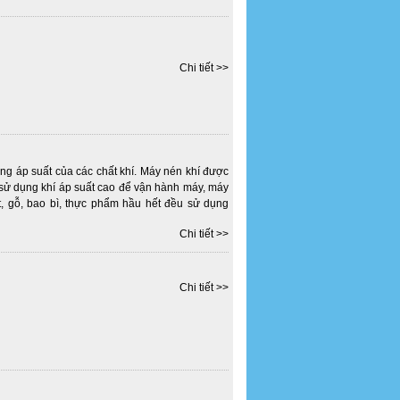
Chi tiết >>
ăng áp suất của các chất khí. Máy nén khí được
p sử dụng khí áp suất cao để vận hành máy, máy
, gỗ, bao bì, thực phẩm hầu hết đều sử dụng
Chi tiết >>
Chi tiết >>