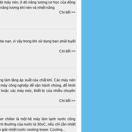
a từ máy nén, ở đó năng lượng cơ học của động
 năng lượng khí nén và nhiệt năng.
Chi tiết >>
i nạn, vì vậy trong khi sử dụng bạn phải tuyệt
Chi tiết >>
ng làm tăng áp suất của chất khí. Các máy nén
g máy công nghiệp để vận hành chúng, để khởi
 hoặc các máy móc, thiết bị của nhiều chuyên
Chi tiết >>
r chiller là một hệ máy làm lạnh nước công
ình thường của nước là 30oC, nếu chỉ cần nhiệt
giải nhiệt nước cooling tower. Cooling...