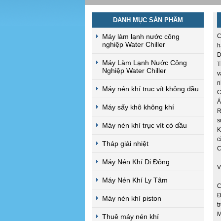
DANH MỤC SẢN PHẨM
Máy làm lạnh nước công
C
nghiệp Water Chiller
h
D
Máy Làm Lạnh Nước Công
T
Nghiệp Water Chiller
v
n
Máy nén khí trục vít không dầu
C
Á
Máy sấy khô không khí
R
s
Máy nén khí trục vít có dầu
K
c
Tháp giải nhiệt
C
Máy Nén Khí Di Động
V
Máy Nén Khí Ly Tâm
C
Đ
Máy nén khí piston
t
M
Thuê máy nén khí