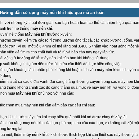
Hướng dẫn sử dụng máy nén khí hiệu quả mà an toàn
hỉ với những kỹ thuật đơn giản sau bạn hoàn toàn có thể cải thiện hiệu quả năn
ành trên hệ thống
máy nén khí
.
uy trì hệ thống
Máy nén khí
thường xuyên:
hường xuyên kiểm tra các rò rỉ trong đường ống tất cả, các khớp xương, cống, van,
à bôi trơn. Ví dụ, một lỗ 6.4mm có thể lãng phí 3.400 $ / năm vào hoạt động một 
hân viên để tìm ra cho chất thải và rò rỉ, và báo cáo này ngay lập tức.
ài đặt giờ tự động để tắt máy nén khí của bạn khi không sử dụng.
p suất không khí giảm đến mức tối thiểu cần thiết để thực hiện công việc.
út ngắn khoảng cách phân phối không khí hoặc nhìn vào
máy nén khí
di chuyển c
ử dụng.
iểm tra tất cả các ổ đĩa vành đai căng thẳng thường xuyên trong các máy nén kh
ăng thẳng không chính xác do căng thẳng quá mức về máy nén khí và vòng bi động
họn mua
Máy nén khí
phù hợp với nhu cầu:
iệc chọn mua máy nén khí cần đảm bảo các tiêu chí sau:
họn kích thước máy nén khí chạy hiệu quả nhất khi nó được chạy ở ’đầy tải.
ảm bảo rằng máy nén khí của bạn phù hợp nhu cầu của bạn, và không cài đặt mộ
rong tương lai.
ua một, thêm
máy nén khí
có kích thước thích hợp khi cần thiết sau này thường là 