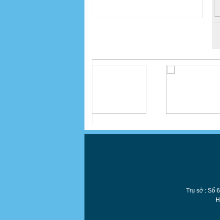
Trụ sở : Số 61 Thạch Bàn - Quận L
Hotline: 0962 165 565