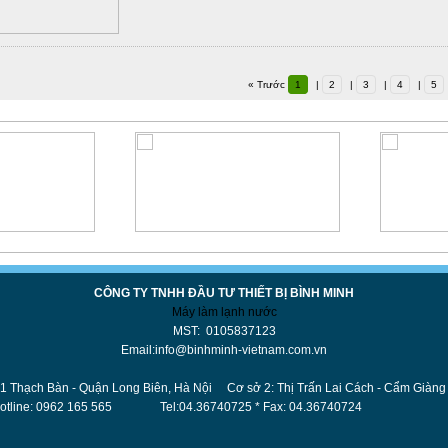
« Trước
1
|
2
|
3
|
4
|
5
CÔNG TY TNHH ĐẦU TƯ THIẾT BỊ BÌNH MINH
Máy làm lạnh nước
MST: 0105837123
Email:info@binhminh-vietnam.com.vn
ong Biên, Hà Nội Cơ sở 2: Thị Trấn Lai Cách - Cẩm Giàng 
 Tel:04.36740725 * Fax: 04.36740724