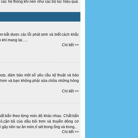
 các hệ thống khí nén như các bộ lọc hiệu quả
m bắt được các lỗi phát sinh và biết cách khắc
hí mang lại......
Chi tiết >>
hợp, đảm bảo một số yêu cầu kỹ thuật và bảo
u hơn và bạn không phải sửa chữa những hỏng
Chi tiết >>
chất bẩn theo từng mức độ khác nhau. Chất bẩn
ỏ,cặn bã của dầu bôi trơn và truyền động cơ
 gây nên sự ăn mòn,rỉ sét trong ống và trong...
Chi tiết >>