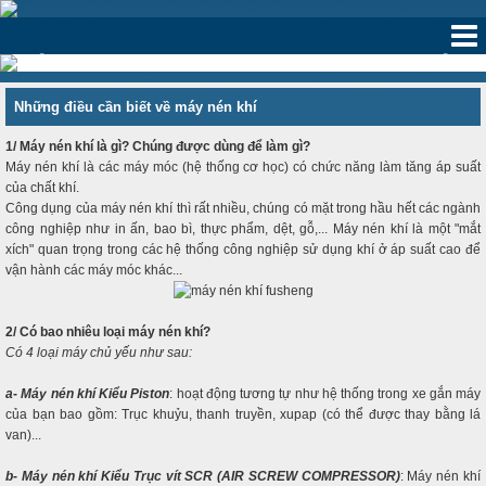
‹
›
Những điều cần biết về máy nén khí
1/ Máy nén khí là gì? Chúng được dùng để làm gì?
Máy nén khí là các máy móc (hệ thống cơ học) có chức năng làm tăng áp suất
của chất khí.
Công dụng của máy nén khí thì rất nhiều, chúng có mặt trong hầu hết các ngành
công nghiệp như in ấn, bao bì, thực phẩm, dệt, gỗ,... Máy nén khí là một "mắt
xích" quan trọng trong các hệ thống công nghiệp sử dụng khí ở áp suất cao để
vận hành các máy móc khác...
2/ Có bao nhiêu loại máy nén khí?
Có 4 loại máy chủ yếu như sau:
a- Máy nén khí Kiểu Piston
: hoạt động tương tự như hệ thống trong xe gắn máy
của bạn bao gồm: Trục khuỷu, thanh truyền, xupap (có thể được thay bằng lá
van)...
b- Máy nén khí Kiểu Trục vít SCR (AIR SCREW COMPRESSOR)
: Máy nén khí