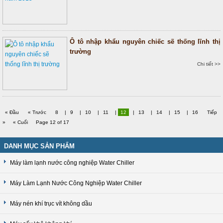
Ô tô nhập khẩu nguyên chiếc sẽ thống lĩnh thị
trường
Chi tiết >>
« Đầu
« Trước
8
|
9
|
10
|
11
|
12
|
13
|
14
|
15
|
16
Tiếp
»
« Cuối
Page 12 of 17
DANH MỤC SẢN PHẨM
Máy làm lạnh nước công nghiệp Water Chiller
Máy Làm Lạnh Nước Công Nghiệp Water Chiller
Máy nén khí trục vít không dầu