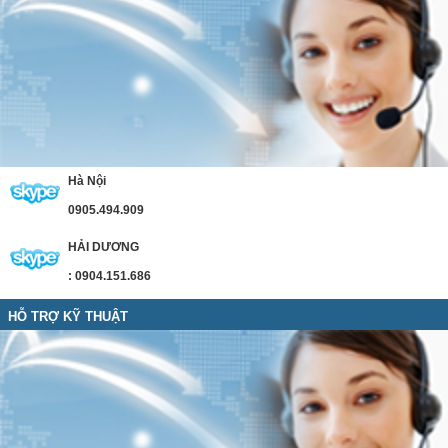
Hà Nội
0905.494.909
HẢI DƯƠNG
: 0904.151.686
HỖ TRỢ KỸ THUẬT