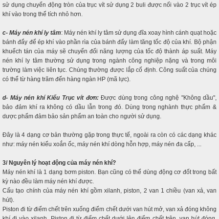
sử dụng chuyển động tròn của trục vít sử dụng 2 buli được nối vào 2 trục vít ép
khí vào trong thể tích nhỏ hơn.
c- Máy nén khí ly tâm
: Máy nén khí ly tâm sử dụng đĩa xoay hình cánh quạt hoặc
bánh đẩy để ép khí vào phần rìa của bánh đẩy làm tăng tốc độ của khí. Bộ phận
khuếch tán của máy sẽ chuyển đổi năng lượng của tốc độ thành áp suất. Máy
nén khí ly tâm thường sử dụng trong ngành công nghiệp nặng và trong môi
trường làm việc liên tục. Chúng thường được lắp cố định. Công suất của chúng
có thể từ hàng trăm đến hàng ngàn HP (mã lực).
d- Máy nén khí Kiểu Trục vít đơn:
Được dùng trong công nghệ "Không dầu",
bảo đảm khí ra không có dầu lẫn trong đó. Dùng trong nghành thực phẩm &
dược phẩm đảm bảo sản phẩm an toàn cho người sử dụng.
Đây là 4 dạng cơ bản thường gặp trong thực tế, ngoài ra còn có các dạng khác
như: máy nén kiểu xoắn ốc, máy nén khí dòng hỗn hợp, máy nén đa cấp, ...
3/ Nguyên lý hoạt động của máy nén khí?
Máy nén khí là 1 dạng bơm piston. Bạn cũng có thể dùng động cơ đốt trong bất
kỳ nào đều làm máy nén khí được.
Cấu tạo chính của máy nén khí gồm xilanh, piston, 2 van 1 chiều (van xả, van
hút).
Piston đi từ điểm chết trên xuống điểm chết dưới van hút mở, van xả đóng không
khí đi vào xilanh. Piston đi từ điểm chết dưới lên điểm chết trên, van hút đóng,