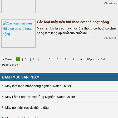
Chi tiết >>
Các loại máy nén khí theo cơ chế hoạt động
Máy nén khí là các máy móc (hệ thống cơ học) có chức
năng làm tăng áp suất của chất khí....
Chi tiết >>
« Trước
1
|
2
|
3
|
4
|
5
|
6
|
7
|
8
|
9
Tiếp »
« Cuối
Page 1 of 17
DANH MỤC SẢN PHẨM
Máy làm lạnh nước công nghiệp Water Chiller
Máy Làm Lạnh Nước Công Nghiệp Water Chiller
Máy nén khí trục vít không dầu