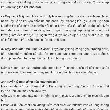
sử dụng chuyển động tròn của trục vít sử dụng 2 buli được nối vào 2 trục vít ép
khí vào trong thể tích nhỏ hơn.
c- Máy nén khí ly tâm
: Máy nén khí ly tâm sử dụng đĩa xoay hình cánh quạt hoặc
bánh đẩy để ép khí vào phần rìa của bánh đẩy làm tăng tốc độ của khí. Bộ phận
khuếch tán của máy sẽ chuyển đổi năng lượng của tốc độ thành áp suất. Máy
nén khí ly tâm thường sử dụng trong ngành công nghiệp nặng và trong môi
trường làm việc liên tục. Chúng thường được lắp cố định. Công suất của chúng
có thể từ hàng trăm đến hàng ngàn HP (mã lực).
d- Máy nén khí Kiểu Trục vít đơn:
Được dùng trong công nghệ "Không dầu",
bảo đảm khí ra không có dầu lẫn trong đó. Dùng trong nghành thực phẩm &
dược phẩm đảm bảo sản phẩm an toàn cho người sử dụng.
Đây là 4 dạng cơ bản thường gặp trong thực tế, ngoài ra còn có các dạng khác
như: máy nén kiểu xoắn ốc, máy nén khí dòng hỗn hợp, máy nén đa cấp, ...
3/ Nguyên lý hoạt động của máy nén khí?
Máy nén khí là 1 dạng bơm piston. Bạn cũng có thể dùng động cơ đốt trong bất
kỳ nào đều làm máy nén khí được.
Cấu tạo chính của máy nén khí gồm xilanh, piston, 2 van 1 chiều (van xả, van
hút).
Piston đi từ điểm chết trên xuống điểm chết dưới van hút mở, van xả đóng không
khí đi vào xilanh. Piston đi từ điểm chết dưới lên điểm chết trên, van hút đóng,