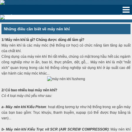
‹
›
Những điều cần biết về máy nén khí
1/ Máy nén khí là gì? Chúng được dùng để làm gì?
Máy nén khí là các máy móc (hệ thống cơ học) có chức năng làm tăng áp suất
của chất khí.
Công dụng của máy nén khí thì rất nhiều, chúng có mặt trong hầu hết các ngành
công nghiệp như in ấn, bao bì, thực phẩm, dệt, gỗ,... Máy nén khí là một "mắt
xích" quan trọng trong các hệ thống công nghiệp sử dụng khí ở áp suất cao để
vận hành các máy móc khác...
2/ Có bao nhiêu loại máy nén khí?
Có 4 loại máy chủ yếu như sau:
a- Máy nén khí Kiểu Piston
: hoạt động tương tự như hệ thống trong xe gắn máy
của bạn bao gồm: Trục khuỷu, thanh truyền, xupap (có thể được thay bằng lá
van)...
b- Máy nén khí Kiểu Trục vít SCR (AIR SCREW COMPRESSOR)
: Máy nén khí