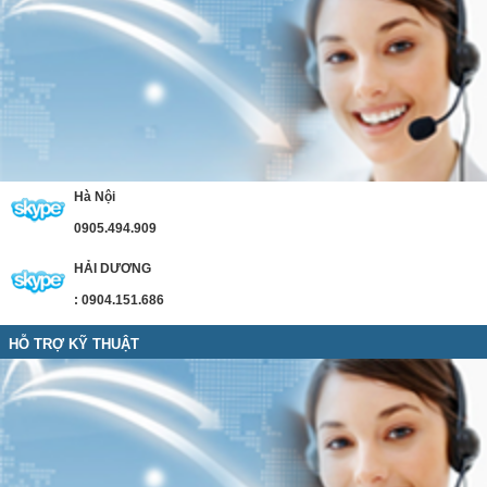
Hà Nội
0905.494.909
HẢI DƯƠNG
: 0904.151.686
HỖ TRỢ KỸ THUẬT