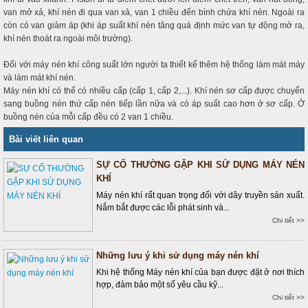
van mở xả, khí nén đi qua van xả, van 1 chiều đến bình chứa khí nén. Ngoài ra
còn có van giảm áp (khi áp suất khí nén tăng quá định mức van tự động mở ra,
khí nén thoát ra ngoài môi trường).
Đối với máy nén khí công suất lớn người ta thiết kế thêm hệ thống làm mát máy
và làm mát khí nén.
Máy nén khí có thể có nhiều cấp (cấp 1, cấp 2,...). Khí nén sơ cấp được chuyển
sang buồng nén thứ cấp nén tiếp lần nữa và có áp suất cao hơn ở sơ cấp. Ở
buồng nén của mỗi cấp đều có 2 van 1 chiều.
Bài viết liên quan
SỰ CỐ THƯỜNG GẶP KHI SỬ DỤNG MÁY NÉN
KHÍ
Máy nén khí rất quan trọng đối với dây truyền sản xuất.
Nắm bắt được các lỗi phát sinh và...
Chi tiết >>
Những lưu ý khi sử dụng máy nén khí
Khi hệ thống Máy nén khí của bạn được đặt ở nơi thích
hợp, đảm bảo một số yêu cầu kỹ...
Chi tiết >>