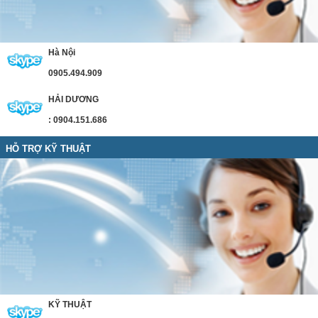
Hà Nội
0905.494.909
HẢI DƯƠNG
: 0904.151.686
HỖ TRỢ KỸ THUẬT
KỸ THUẬT