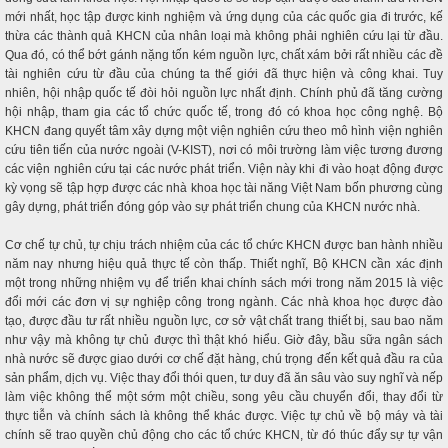
mới nhất, học tập được kinh nghiệm và ứng dụng của các quốc gia đi trước, kế
thừa các thành quả KHCN của nhân loại mà không phải nghiên cứu lại từ đầu.
Qua đó, có thể bớt gánh nặng tốn kém nguồn lực, chất xám bởi rất nhiều các đề
tài nghiên cứu từ đầu của chúng ta thế giới đã thực hiện và công khai. Tuy
nhiên, hội nhập quốc tế đòi hỏi nguồn lực nhất định. Chính phủ đã tăng cường
hội nhập, tham gia các tổ chức quốc tế, trong đó có khoa học công nghệ. Bộ
KHCN đang quyết tâm xây dựng một viện nghiên cứu theo mô hình viện nghiên
cứu tiên tiến của nước ngoài (V-KIST), nơi có môi trường làm việc tương đương
các viện nghiên cứu tại các nước phát triển. Viện này khi đi vào hoạt động được
kỳ vọng sẽ tập hợp được các nhà khoa học tài năng Việt Nam bốn phương cùng
gây dựng, phát triển đóng góp vào sự phát triển chung của KHCN nước nhà.
Cơ chế tự chủ, tự chịu trách nhiệm của các tổ chức KHCN được ban hành nhiều
năm nay nhưng hiệu quả thực tế còn thấp. Thiết nghĩ, Bộ KHCN cần xác định
một trong những nhiệm vụ để triển khai chính sách mới trong năm 2015 là việc
đổi mới các đơn vị sự nghiệp công trong ngành. Các nhà khoa học được đào
tạo, được đầu tư rất nhiều nguồn lực, cơ sở vật chất trang thiết bị, sau bao năm
như vậy mà không tự chủ được thì thật khó hiểu. Giờ đây, bầu sữa ngân sách
nhà nước sẽ được giao dưới cơ chế đặt hàng, chú trọng đến kết quả đầu ra của
sản phẩm, dịch vụ. Việc thay đổi thói quen, tư duy đã ăn sâu vào suy nghĩ và nếp
làm việc không thể một sớm một chiều, song yêu cầu chuyển đổi, thay đổi từ
thực tiễn và chính sách là không thể khác được. Việc tự chủ về bộ máy và tài
chính sẽ trao quyền chủ động cho các tổ chức KHCN, từ đó thúc đẩy sự tự vận