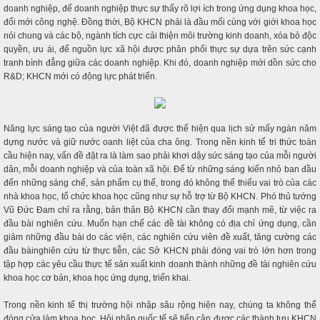
doanh nghiệp, để doanh nghiệp thực sự thấy rõ lợi ích trong ứng dụng khoa học,
đổi mới công nghệ. Đồng thời, Bộ KHCN phải là đầu mối cùng với giới khoa học
nói chung và các bộ, ngành tích cực cải thiện môi trường kinh doanh, xóa bỏ độc
quyền, ưu ái, để nguồn lực xã hội được phân phối thực sự dựa trên sức cạnh
tranh bình đẳng giữa các doanh nghiệp. Khi đó, doanh nghiệp mới dồn sức cho
R&D; KHCN mới có động lực phát triển.
Năng lực sáng tạo của người Việt đã được thể hiện qua lịch sử mấy ngàn năm
dựng nước và giữ nước oanh liệt của cha ông. Trong nền kinh tế tri thức toàn
cầu hiện nay, vấn đề đặt ra là làm sao phải khơi dậy sức sáng tạo của mỗi người
dân, mỗi doanh nghiệp và của toàn xã hội. Để từ những sáng kiến nhỏ ban đầu
đến những sáng chế, sản phẩm cụ thể, trong đó không thể thiếu vai trò của các
nhà khoa học, tổ chức khoa học cũng như sự hỗ trợ từ Bộ KHCN. Phó thủ tướng
Vũ Đức Đam chỉ ra rằng, bản thân Bộ KHCN cần thay đổi mạnh mẽ, từ việc ra
đầu bài nghiên cứu. Muốn hạn chế các đề tài không có địa chỉ ứng dụng, cần
giảm những đầu bài do các viện, các nghiên cứu viên đề xuất, tăng cường các
đầu bàinghiên cứu từ thực tiễn, các Sở KHCN phải đóng vai trò lớn hơn trong
tập hợp các yêu cầu thực tế sản xuất kinh doanh thành những đề tài nghiên cứu
khoa học cơ bản, khoa học ứng dụng, triển khai.
Trong nền kinh tế thị trường hội nhập sâu rộng hiện nay, chúng ta không thể
đóng cửa làm khoa học. Hội nhập quốc tế sẽ tiếp cận được các thành tưu KHCN