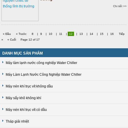
Chi tiết >>
« Đầu
« Trước
8
|
9
|
10
|
11
|
12
|
13
|
14
|
15
|
16
Tiếp
»
« Cuối
Page 12 of 17
DANH MỤC SẢN PHẨM
Máy làm lạnh nước công nghiệp Water Chiller
Máy Làm Lạnh Nước Công Nghiệp Water Chiller
Máy nén khí trục vít không dầu
Máy sấy khô không khí
Máy nén khí trục vít có dầu
Tháp giải nhiệt