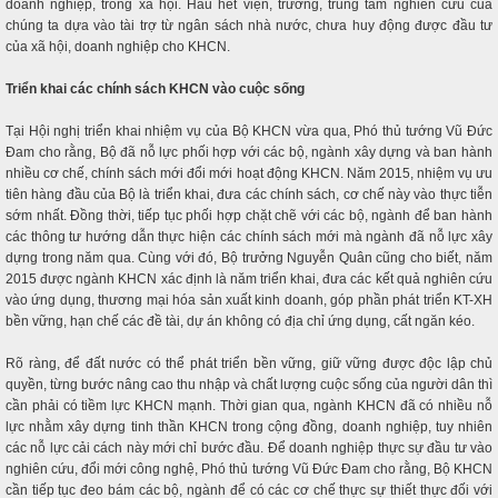
doanh nghiệp, trong xã hội. Hầu hết viện, trường, trung tâm nghiên cứu của
chúng ta dựa vào tài trợ từ ngân sách nhà nước, chưa huy động được đầu tư
của xã hội, doanh nghiệp cho KHCN.
Triển khai các chính sách KHCN vào cuộc sống
Tại Hội nghị triển khai nhiệm vụ của Bộ KHCN vừa qua, Phó thủ tướng Vũ Đức
Đam cho rằng, Bộ đã nỗ lực phối hợp với các bộ, ngành xây dựng và ban hành
nhiều cơ chế, chính sách mới đổi mới hoạt động KHCN. Năm 2015, nhiệm vụ ưu
tiên hàng đầu của Bộ là triển khai, đưa các chính sách, cơ chế này vào thực tiễn
sớm nhất. Đồng thời, tiếp tục phối hợp chặt chẽ với các bộ, ngành để ban hành
các thông tư hướng dẫn thực hiện các chính sách mới mà ngành đã nỗ lực xây
dựng trong năm qua. Cùng với đó, Bộ trưởng Nguyễn Quân cũng cho biết, năm
2015 được ngành KHCN xác định là năm triển khai, đưa các kết quả nghiên cứu
vào ứng dụng, thương mại hóa sản xuất kinh doanh, góp phần phát triển KT-XH
bền vững, hạn chế các đề tài, dự án không có địa chỉ ứng dụng, cất ngăn kéo.
Rõ ràng, để đất nước có thể phát triển bền vững, giữ vững được độc lập chủ
quyền, từng bước nâng cao thu nhập và chất lượng cuộc sống của người dân thì
cần phải có tiềm lực KHCN mạnh. Thời gian qua, ngành KHCN đã có nhiều nỗ
lực nhằm xây dựng tinh thần KHCN trong cộng đồng, doanh nghiệp, tuy nhiên
các nỗ lực cải cách này mới chỉ bước đầu. Để doanh nghiệp thực sự đầu tư vào
nghiên cứu, đổi mới công nghệ, Phó thủ tướng Vũ Đức Đam cho rằng, Bộ KHCN
cần tiếp tục đeo bám các bộ, ngành để có các cơ chế thực sự thiết thực đối với