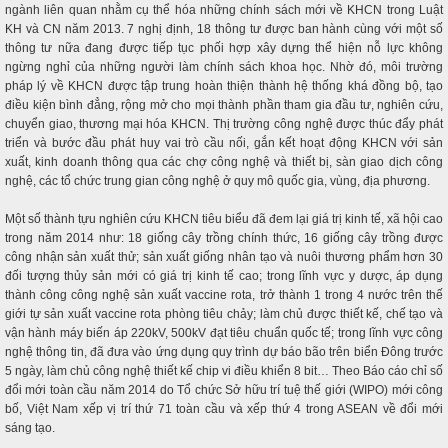
ngành liên quan nhằm cụ thể hóa những chính sách mới về KHCN trong Luật
KH và CN năm 2013. 7 nghị định, 18 thông tư được ban hành cùng với một số
thông tư nữa đang được tiếp tục phối hợp xây dựng thể hiện nỗ lực không
ngừng nghỉ của những người làm chính sách khoa học. Nhờ đó, môi trường
pháp lý về KHCN được tập trung hoàn thiện thành hệ thống khá đồng bộ, tạo
điều kiện bình đẳng, rộng mở cho mọi thành phần tham gia đầu tư, nghiên cứu,
chuyển giao, thương mại hóa KHCN. Thị trường công nghệ được thúc đẩy phát
triển và bước đầu phát huy vai trò cầu nối, gắn kết hoạt động KHCN với sản
xuất, kinh doanh thông qua các chợ công nghệ và thiết bị, sàn giao dịch công
nghệ, các tổ chức trung gian công nghệ ở quy mô quốc gia, vùng, địa phương.
Một số thành tựu nghiên cứu KHCN tiêu biểu đã đem lại giá trị kinh tế, xã hội cao
trong năm 2014 như: 18 giống cây trồng chính thức, 16 giống cây trồng được
công nhận sản xuất thử; sản xuất giống nhân tạo và nuôi thương phẩm hơn 30
đối tượng thủy sản mới có giá trị kinh tế cao; trong lĩnh vực y dược, áp dụng
thành công công nghệ sản xuất vaccine rota, trở thành 1 trong 4 nước trên thế
giới tự sản xuất vaccine rota phòng tiêu chảy; làm chủ được thiết kế, chế tạo và
vận hành máy biến áp 220kV, 500kV đạt tiêu chuẩn quốc tế; trong lĩnh vực công
nghệ thông tin, đã đưa vào ứng dụng quy trình dự báo bão trên biển Đông trước
5 ngày, làm chủ công nghệ thiết kế chip vi điều khiển 8 bit… Theo Báo cáo chỉ số
đổi mới toàn cầu năm 2014 do Tổ chức Sở hữu trí tuệ thế giới (WIPO) mới công
bố, Việt Nam xếp vị trí thứ 71 toàn cầu và xếp thứ 4 trong ASEAN về đổi mới
sáng tạo.