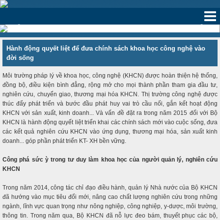
‹
›
Hành động quyết liệt để đưa chính sách khoa học công nghệ vào
đời sống
Môi trường pháp lý về khoa học, công nghệ (KHCN) được hoàn thiện hệ thống,
đồng bộ, điều kiện bình đẳng, rộng mở cho mọi thành phần tham gia đầu tư,
nghiên cứu, chuyển giao, thương mại hóa KHCN. Thị trường công nghệ được
thúc đẩy phát triển và bước đầu phát huy vai trò cầu nối, gắn kết hoạt động
KHCN với sản xuất, kinh doanh... Và vấn đề đặt ra trong năm 2015 đối với Bộ
KHCN là hành động quyết liệt triển khai các chính sách mới vào cuộc sống, đưa
các kết quả nghiên cứu KHCN vào ứng dụng, thương mại hóa, sản xuất kinh
doanh... góp phần phát triển KT- XH bền vững.
Công phá sức ỳ trong tư duy làm khoa học của người quản lý, nghiên cứu
KHCN
Trong năm 2014, công tác chỉ đạo điều hành, quản lý Nhà nước của Bộ KHCN
đã hướng vào mục tiêu đổi mới, nâng cao chất lượng nghiên cứu trong những
ngành, lĩnh vực quan trọng như nông nghiệp, công nghiệp, y-dược, môi trường,
thông tin. Trong năm qua, Bộ KHCN đã nỗ lực đeo bám, thuyết phục các bộ,