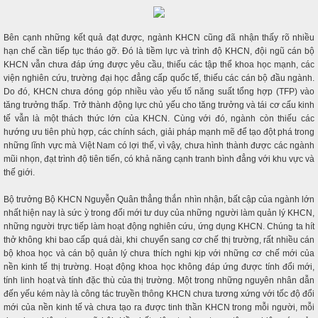
Bên cạnh những kết quả đạt được, ngành KHCN cũng đã nhận thấy rõ nhiều
hạn chế cần tiếp tục tháo gỡ. Đó là tiềm lực và trình độ KHCN, đội ngũ cán bộ
KHCN vẫn chưa đáp ứng được yêu cầu, thiếu các tập thể khoa học mạnh, các
viện nghiên cứu, trường đại học đẳng cấp quốc tế, thiếu các cán bộ đầu ngành.
Do đó, KHCN chưa đóng góp nhiều vào yếu tố năng suất tổng hợp (TFP) vào
tăng trưởng thấp. Trở thành động lực chủ yếu cho tăng trưởng và tái cơ cấu kinh
tế vẫn là một thách thức lớn của KHCN. Cùng với đó, ngành còn thiếu các
hướng ưu tiên phù hợp, các chính sách, giải pháp mạnh mẽ để tạo đột phá trong
những lĩnh vực mà Việt Nam có lợi thế, vì vậy, chưa hình thành được các ngành
mũi nhọn, đạt trình độ tiên tiến, có khả năng cạnh tranh bình đẳng với khu vực và
thế giới.
Bộ trưởng Bộ KHCN Nguyễn Quân thẳng thắn nhìn nhận, bất cập của ngành lớn
nhất hiện nay là sức ỳ trong đổi mới tư duy của những người làm quản lý KHCN,
những người trực tiếp làm hoạt động nghiên cứu, ứng dụng KHCN. Chúng ta hít
thở không khi bao cấp quá dài, khi chuyển sang cơ chế thị trường, rất nhiều cán
bộ khoa học và cán bộ quản lý chưa thích nghi kịp với những cơ chế mới của
nền kinh tế thị trường. Hoạt động khoa học không đáp ứng được tính đổi mới,
tính linh hoạt và tính đặc thù của thị trường. Một trong những nguyên nhân dẫn
đến yếu kém này là công tác truyền thông KHCN chưa tương xứng với tốc độ đổi
mới của nền kinh tế và chưa tạo ra được tinh thần KHCN trong mỗi người, mỗi