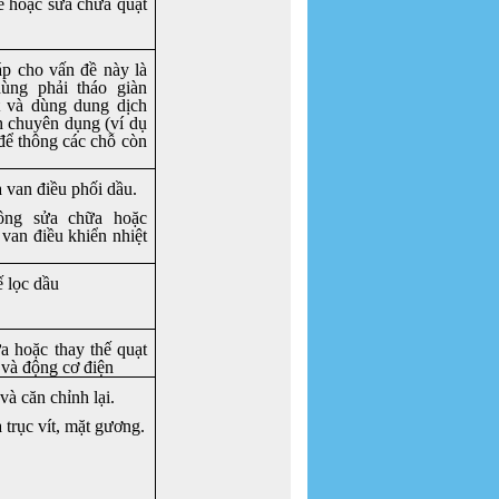
ế hoặc sửa chữa quạt
áp cho vấn đề này là
ùng phải tháo giàn
 và dùng dung dịch
h chuyên dụng (ví dụ
để thông các chỗ còn
 van điều phối dầu.
ông sửa chữa hoặc
 van điều khiển nhiệt
ế lọc dầu
a hoặc thay thế quạt
 và động cơ điện
và căn chỉnh lại.
 trục vít, mặt gương.