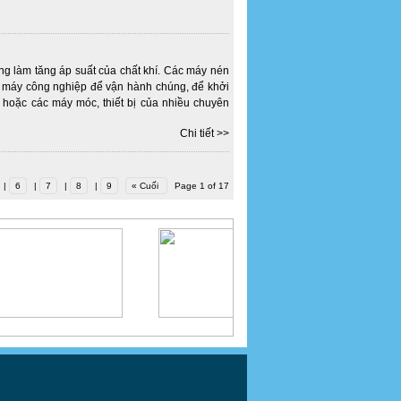
ng làm tăng áp suất của chất khí. Các máy nén
g máy công nghiệp để vận hành chúng, để khởi
 hoặc các máy móc, thiết bị của nhiều chuyên
Chi tiết >>
|
6
|
7
|
8
|
9
« Cuối
Page 1 of 17