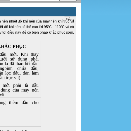
Tiếp »
 nên nhiệt độ khí nén của máy nén khí trục vít
ệt độ khí nén có thể cao tới 95ºC - 110ºC và có
 tới điều này để có biện pháp khắc phục sớm.
KHẮC PH
ỤC
dầu mới
. Khi thay
gười sử dụng phải
n là đã tháo hết dầu
ong
bình chứa dầu
,
ầu lọc dầu, dàn làm
ầu trục vít).
mới phải là dầu
 dùng của máy nén
vít.
ng thêm dầu cho