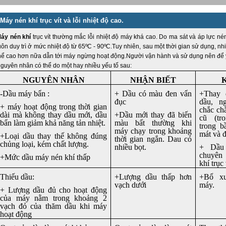
Máy nén khí trục vít và lỗi nhiệt độ cao.
áy nén khí
trục vít thường mắc lỗi nhiệt độ máy khá cao. Do ma sát và áp lực nén
uôn duy trì ở mức nhiệt độ từ 65ºC - 90ºC.Tuy nhiên, sau một thời gian sử dụng, nhi
hể cao hơn nữa dẫn tới máy ngừng hoạt động.Người vận hành và sử dụng nên để ý
guyên nhân có thể do một hay nhiều yếu tố sau:
NGUYÊN NHÂN
NHẬN BIẾT
-
Dầu máy
bẩn :
+ Dầu có màu đen vẩn
+
Thay 
đục
dầu, n
+ máy hoạt động trong thời gian
chắc chắ
dài mà không thay dầu mới, dầu
+Dầu mới thay đã biến
cũ (tr
bẩn làm giảm khả năng tản nhiệt.
màu bất thường khi
trong b
máy chạy trong khoảng
mát và đ
+
Loại dầu
thay thế không đúng
thời gian ngắn. Dau có
chủng loại, kém chất lượng.
nhiều bọt.
+ Dầu 
chuyên
+Mức dầu máy nén khí thấp
khí trục 
Thiếu dầu:
+Lượng dầu thấp hơn
+Bổ xu
vạch dưới
máy.
+ Lượng dầu đủ cho hoạt động
của máy nằm trong khoảng 2
vạch đỏ của thăm dầu khi máy
hoạt động