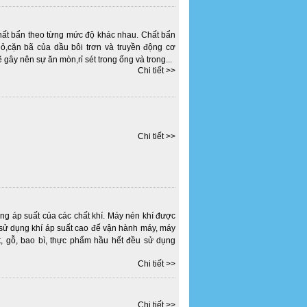
chất bẩn theo từng mức độ khác nhau. Chất bẩn
ỏ,cặn bã của dầu bôi trơn và truyền động cơ
 gây nên sự ăn mòn,rỉ sét trong ống và trong...
Chi tiết >>
Chi tiết >>
ăng áp suất của các chất khí. Máy nén khí được
p sử dụng khí áp suất cao để vận hành máy, máy
, gỗ, bao bì, thực phẩm hầu hết đều sử dụng
Chi tiết >>
Chi tiết >>