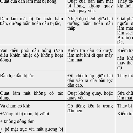
Quạt của dàn làm mát bị hỏng
Quạt của dàn làm mát
Thay th
bị hỏng, không quay
kịp thời.
hoặc quay yếu.
Dàn làm mát bị tắc hoặc bám
Nhiệt độ chênh giữa hai
Giải ph
bẩn, đường tuần hoàn dầu bị tắc,
đường tuần hoàn dầu
người d
thấp.
làm mát
làm sạc
Bu-tin) 
tắc.
Van điều phối dầu hỏng (
Van
Kiểm tra dầu có được
Kiểm tra
điều khiển nhiệt độ không hoạt
làm mát khi đi qua máy
nếu kh
động)
làm mát
thay thế
độ
Bầu lọc dầu
bị tắc
Độ chênh áp giữa hai
Thay th
đầu vào ra của bầu lọc
dầu cao.
Quạt làm mát không có tác
Quạt không quay, hoặc
Sửa chữ
dụng
quay yếu.
làm mát
Va chạm cơ khí:
Có tiếng kêu lạ trong
Thay bi 
đầu nén.
+
Vòng bi
bị mòn, bị vỡ bi
Kiểm tra
+ không đồng tâm.
+
bề mặt trục vít, mặt gương bị