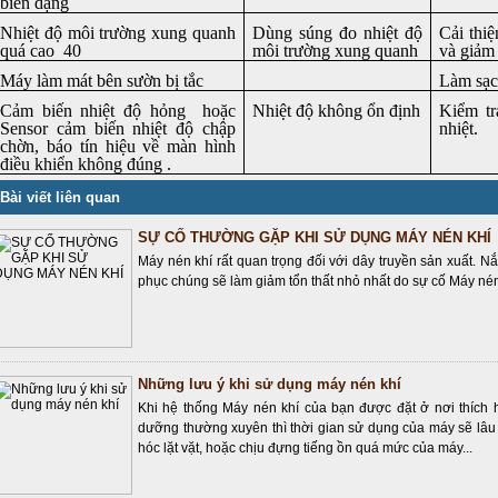
biến dạng
Nhiệt độ môi trường xung quanh
Dùng súng đo nhiệt độ
Cải thiệ
quá cao
40
môi trường xung quanh
và giảm
Máy làm mát bên sườn bị tắc
Làm sạc
Cảm biến nhiệt độ hỏng hoặc
Nhiệt độ không ổn định
Kiểm tr
Sensor cảm biến nhiệt độ chập
nhiệt.
chờn, báo tín hiệu về màn hình
điều khiển không đúng .
Bài viết liên quan
SỰ CỐ THƯỜNG GẶP KHI SỬ DỤNG MÁY NÉN KHÍ
Máy nén khí rất quan trọng đối với dây truyền sản xuất. Nắ
phục chúng sẽ làm giảm tổn thất nhỏ nhất do sự cố Máy nén k
Những lưu ý khi sử dụng máy nén khí
Khi hệ thống Máy nén khí của bạn được đặt ở nơi thích 
dưỡng thường xuyên thì thời gian sử dụng của máy sẽ lâ
hóc lặt vặt, hoặc chịu đựng tiếng ồn quá mức của máy...