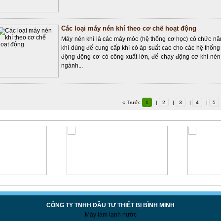
Các loại máy nén khí theo cơ chế hoạt động
Máy nén khí là các máy móc (hệ thống cơ học) có chức nă
khí dùng để cung cấp khí có áp suất cao cho các hệ thốn
động động cơ có công xuất lớn, để chạy động cơ khí nén
ngành...
« Trước
1
|
2
|
3
|
4
|
5
CÔNG TY TNHH ĐẦU TƯ THIẾT BỊ BÌNH MINH
Máy làm lạnh nước