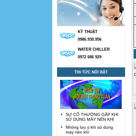
KỸ THUẬT
0986.930.956
WATER CHILLER
0972 686 929
TIN TỨC NỔI BẬT
SỰ CỐ THƯỜNG GẶP KHI
SỬ DỤNG MÁY NÉN KHÍ
Những lưu ý khi sử dụng
máy nén khí