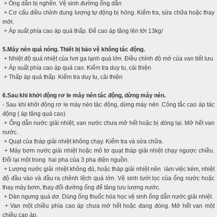
+ Ống dẫn bị nghẽn. Vệ sinh đường ống dẫn
+ Cơ cấu điều chỉnh dung lượng tự động bị hỏng. Kiểm tra, sửa chữa hoặc thay
mới.
+ Áp suất phía cao áp quá thấp. Để cao áp tăng lên tới 13kg/
5.Máy nén quá nóng. Thiết bị bảo vệ không tác động.
+ Nhiệt độ quá nhiệt của hơi ga lạnh quá lớn. Điều chỉnh độ mở của van tiết lưu
+ Áp suất phía cao áp quá cao. Kiểm tra duy tu, cải thiện
+ Thấp áp quá thấp. Kiểm tra duy tu, cải thiện
6.Sau khi khởi động rơ le máy nén tác động, dừng máy nén.
- Sau khi khởi động rơ le máy nén tác động, dừng máy nén .Công tắc cao áp tác
động ( áp tăng quá cao)
+ Ống dẫn nước giải nhiệt, van nước chưa mở hết hoặc bị đóng lại. Mở hết van
nước.
+ Quạt của tháp giải nhiệt không chạy. Kiểm tra và sửa chữa.
+ Máy bơm nước giải nhiệt hoặc mô tơ quạt tháp giải nhiệt chạy ngược chiều.
Đổi lại một trong hai pha của 3 pha điện nguồn.
+ Lượng nước giải nhiệt không đủ, hoặc tháp giải nhiệt nên làm việc kém, nhiệt
độ đầu vào và đầu ra chênh lệch quá lớn. Vệ sinh lưới lọc của ống nước hoặc
thay máy bơm, thay đổi đường ống để tăng lưu lượng nước.
+ Dàn ngưng quá dơ. Dùng ống thuốc hóa học vệ sinh ống dẫn nước giải nhiệt.
+ Van một chiều phía cao áp chưa mở hết hoặc đang đóng. Mở hết van một
chiều cao áp.