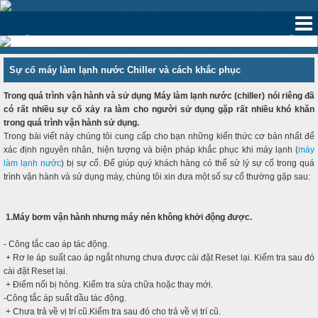
‹
›
Sự cố máy làm lạnh nước Chiller và cách khắc phục
Trong quá trình vận hành và sử dụng Máy làm lạnh nước (chiller) nói riêng đã
có rất nhiều sự cố xảy ra làm cho người sử dụng gặp rất nhiều khó khăn
trong quá trình vận hành sử dụng.
Trong bài viết này chúng tôi cung cấp cho bạn những kiến thức cơ bản nhất để
xác định nguyên nhân, hiện tượng và biện pháp khắc phục khi máy lạnh (
máy
làm lạnh nước
) bị sự cố. Để giúp quý khách hàng có thể sử lý sự cố trong quá
trình vận hành và sử dụng máy, chúng tôi xin đưa một số sự cố thường gặp sau:
1.Máy bơm vận hành nhưng máy nén không khởi động được.
- Công tắc cao áp tác động.
+ Rơ le áp suất cao áp ngắt nhưng chưa được cài đặt Reset lại. Kiểm tra sau đó
cài đặt Reset lại.
+ Điểm nối bị hỏng. Kiểm tra sửa chữa hoặc thay mới.
-Công tắc áp suất dầu tác động.
+ Chưa trả về vị trí cũ.Kiểm tra sau đó cho trả về vị trí cũ.