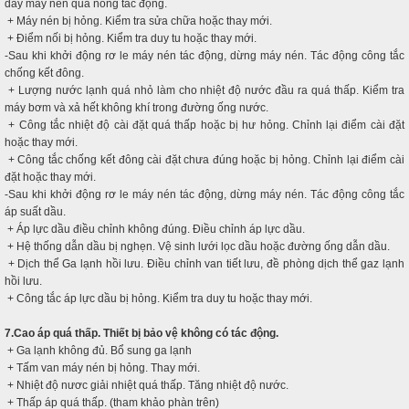
dây máy nén quá nóng tác động.
+ Máy nén bị hỏng. Kiểm tra sửa chữa hoặc thay mới.
+ Điểm nối bị hỏng. Kiểm tra duy tu hoặc thay mới.
-Sau khi khởi động rơ le máy nén tác động, dừng máy nén. Tác động công tắc
chống kết đông.
+ Lượng nước lạnh quá nhỏ làm cho nhiệt độ nước đầu ra quá thấp. Kiểm tra
máy bơm và xả hết không khí trong đường ống nước.
+ Công tắc nhiệt độ cài đặt quá thấp hoặc bị hư hỏng. Chỉnh lại điểm cài đặt
hoặc thay mới.
+ Công tắc chống kết đông cài đặt chưa đúng hoặc bị hỏng. Chỉnh lại điểm cài
đặt hoặc thay mới.
-Sau khi khởi động rơ le máy nén tác động, dừng máy nén. Tác động công tắc
áp suất dầu.
+ Áp lực dầu điều chỉnh không đúng. Điều chỉnh áp lực dầu.
+ Hệ thống dẫn dầu bị nghẹn. Vệ sinh lưới lọc dầu hoặc đường ống dẫn dầu.
+ Dịch thể Ga lạnh hồi lưu. Điều chỉnh van tiết lưu, đề phòng dịch thể gaz lạnh
hồi lưu.
+ Công tắc áp lực dầu bị hỏng. Kiểm tra duy tu hoặc thay mới.
7.Cao áp quá thấp. Thiết bị bảo vệ không có tác động.
+ Ga lạnh không đủ. Bổ sung ga lạnh
+ Tấm van máy nén bị hỏng. Thay mới.
+ Nhiệt độ nươc giải nhiệt quá thấp. Tăng nhiệt độ nước.
+ Thấp áp quá thấp. (tham khảo phàn trên)