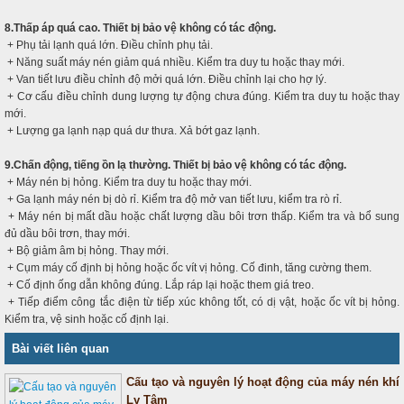
8.Thấp áp quá cao. Thiết bị bảo vệ không có tác động.
+ Phụ tải lạnh quá lớn. Điều chỉnh phụ tải.
+ Năng suất máy nén giảm quá nhiều. Kiểm tra duy tu hoặc thay mới.
+ Van tiết lưu điều chỉnh độ mởi quá lớn. Điều chỉnh lại cho hợ lý.
+ Cơ cấu điều chỉnh dung lượng tự động chưa đúng. Kiểm tra duy tu hoặc thay
mới.
+ Lượng ga lạnh nạp quá dư thưa. Xả bớt gaz lạnh.
9.Chấn động, tiếng ồn lạ thường. Thiết bị bảo vệ không có tác động.
+ Máy nén bị hỏng. Kiểm tra duy tu hoặc thay mới.
+ Ga lạnh máy nén bị dò rỉ. Kiểm tra độ mở van tiết lưu, kiểm tra rò rỉ.
+ Máy nén bị mất dầu hoặc chất lượng dầu bôi trơn thấp. Kiểm tra và bổ sung
đủ dầu bôi trơn, thay mới.
+ Bộ giảm âm bị hỏng. Thay mới.
+ Cụm máy cố định bị hỏng hoặc ốc vít vị hỏng. Cố đinh, tăng cường them.
+ Cố định ống dẫn không đúng. Lắp ráp lại hoặc them giá treo.
+ Tiếp điểm công tắc điện từ tiếp xúc không tốt, có dị vật, hoặc ốc vít bị hỏng.
Kiểm tra, vệ sinh hoặc cố định lại.
Bài viết liên quan
Cấu tạo và nguyên lý hoạt động của máy nén khí
Ly Tâm