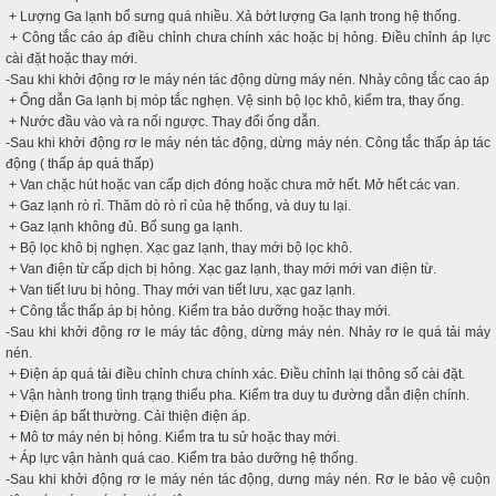
+ Lượng Ga lạnh bổ sưng quá nhiều. Xả bớt lượng Ga lạnh trong hệ thống.
+ Công tắc cáo áp điều chỉnh chưa chính xác hoặc bị hỏng. Điều chỉnh áp lực
cài đặt hoặc thay mới.
-Sau khi khởi động rơ le máy nén tác động dừng máy nén. Nhảy công tắc cao áp
+ Ống dẫn Ga lạnh bị móp tắc nghẹn. Vệ sinh bộ lọc khô, kiểm tra, thay ống.
+ Nước đầu vào và ra nối ngược. Thay đổi ống dẫn.
-Sau khi khởi động rơ le máy nén tác động, dừng máy nén. Công tắc thấp áp tác
động ( thấp áp quá thấp)
+ Van chặc hút hoặc van cấp dịch đóng hoặc chưa mở hết. Mở hết các van.
+ Gaz lạnh rò rỉ. Thăm dò rò rỉ của hệ thống, và duy tu lại.
+ Gaz lạnh không đủ. Bổ sung ga lạnh.
+ Bộ lọc khô bị nghẹn. Xạc gaz lạnh, thay mới bộ lọc khô.
+ Van điện từ cấp dịch bị hỏng. Xạc gaz lạnh, thay mới mới van điện từ.
+ Van tiết lưu bị hỏng. Thay mới van tiết lưu, xạc gaz lạnh.
+ Công tắc thấp áp bị hỏng. Kiểm tra bảo dưỡng hoặc thay mới.
-Sau khi khởi động rơ le máy tác động, dừng máy nén. Nhảy rơ le quá tải máy
nén.
+ Điện áp quá tải điều chỉnh chưa chính xác. Điều chỉnh lại thông số cài đặt.
+ Vận hành trong tình trạng thiếu pha. Kiểm tra duy tu đường dẫn điện chính.
+ Điện áp bất thường. Cải thiện điện áp.
+ Mô tơ máy nén bị hỏng. Kiểm tra tu sử hoặc thay mới.
+ Áp lực vận hành quá cao. Kiểm tra bảo dưỡng hệ thống.
-Sau khi khởi động rơ le máy nén tác động, dưng máy nén. Rơ le bảo vệ cuộn