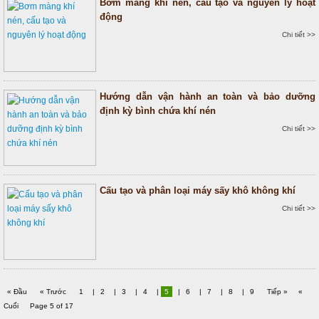
Bơm màng khí nén, cấu tạo và nguyên lý hoạt
động
Chi tiết >>
Hướng dẫn vận hành an toàn và bảo dưỡng
định kỳ bình chứa khí nén
Chi tiết >>
Cấu tạo và phân loại máy sấy khô không khí
Chi tiết >>
« Đầu
« Trước
1
|
2
|
3
|
4
|
5
|
6
|
7
|
8
|
9
Tiếp »
«
Cuối
Page 5 of 17