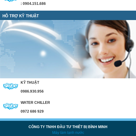
: 0904.151.686
HỖ TRỢ KỸ THUẬT
KỸ THUẬT
0986.930.956
WATER CHILLER
0972 686 929
CÔNG TY TNHH ĐẦU TƯ THIẾT BỊ BÌNH MINH
Máy làm lạnh nước