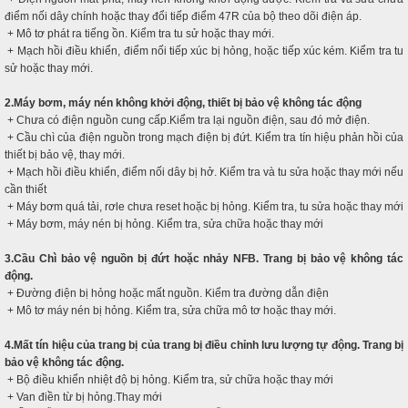
điểm nối dây chính hoặc thay đổi tiếp điểm 47R của bộ theo dõi điện áp.
+ Mô tơ phát ra tiếng ồn. Kiểm tra tu sử hoặc thay mới.
+ Mạch hồi điều khiển, điểm nối tiếp xúc bị hỏng, hoặc tiếp xúc kém. Kiểm tra tu
sử hoặc thay mới.
2.Máy bơm, máy nén không khởi động, thiết bị bảo vệ không tác động
+ Chưa có điện nguồn cung cấp.Kiểm tra lại nguồn điện, sau đó mở điện.
+ Cầu chì của điện nguồn trong mạch điện bị đứt. Kiểm tra tín hiệu phản hồi của
thiết bị bảo vệ, thay mới.
+ Mạch hồi điều khiển, điểm nối dây bị hở. Kiểm tra và tu sửa hoặc thay mới nếu
cần thiết
+ Máy bơm quá tải, rơle chưa reset hoặc bị hỏng. Kiểm tra, tu sửa hoặc thay mới
+ Máy bơm, máy nén bị hỏng. Kiểm tra, sửa chữa hoặc thay mới
3.Cầu Chì bảo vệ nguồn bị đứt hoặc nhảy NFB. Trang bị bảo vệ không tác
động.
+ Đường điện bị hỏng hoặc mất nguồn. Kiểm tra đường dẫn điện
+ Mô tơ máy nén bị hỏng. Kiểm tra, sửa chữa mô tơ hoặc thay mới.
4.Mất tín hiệu của trang bị của trang bị điều chỉnh lưu lượng tự động. Trang bị
bảo vệ không tác động.
+ Bộ điều khiển nhiệt độ bị hỏng. Kiểm tra, sử chữa hoặc thay mới
+ Van điền từ bị hỏng.Thay mới