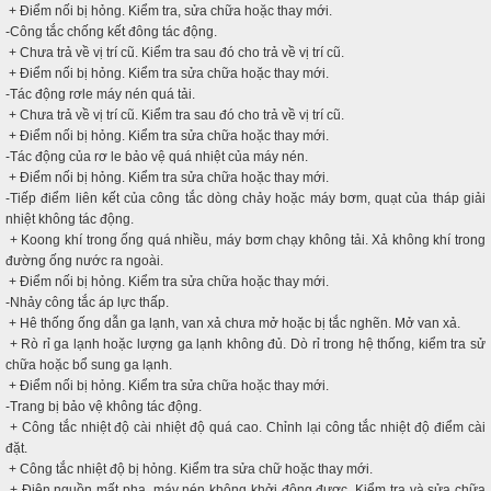
+ Điểm nối bị hỏng. Kiểm tra, sửa chữa hoặc thay mới.
-Công tắc chống kết đông tác động.
+ Chưa trả về vị trí cũ. Kiểm tra sau đó cho trả về vị trí cũ.
+ Điểm nối bị hỏng. Kiểm tra sửa chữa hoặc thay mới.
-Tác động rơle máy nén quá tải.
+ Chưa trả về vị trí cũ. Kiểm tra sau đó cho trả về vị trí cũ.
+ Điểm nối bị hỏng. Kiểm tra sửa chữa hoặc thay mới.
-Tác động của rơ le bảo vệ quá nhiệt của máy nén.
+ Điểm nối bị hỏng. Kiểm tra sửa chữa hoặc thay mới.
-Tiếp điểm liên kết của công tắc dòng chảy hoặc máy bơm, quạt của tháp giải
nhiệt không tác động.
+ Koong khí trong ống quá nhiều, máy bơm chạy không tải. Xả không khí trong
đường ống nước ra ngoài.
+ Điểm nối bị hỏng. Kiểm tra sửa chữa hoặc thay mới.
-Nhảy công tắc áp lực thấp.
+ Hê thống ống dẫn ga lạnh, van xả chưa mở hoặc bị tắc nghẽn. Mở van xả.
+ Rò rỉ ga lạnh hoặc lượng ga lạnh không đủ. Dò rỉ trong hệ thống, kiểm tra sử
chữa hoặc bổ sung ga lạnh.
+ Điểm nối bị hỏng. Kiểm tra sửa chữa hoặc thay mới.
-Trang bị bảo vệ không tác động.
+ Công tắc nhiệt độ cài nhiệt độ quá cao. Chỉnh lại công tắc nhiệt độ điểm cài
đặt.
+ Công tắc nhiệt độ bị hỏng. Kiểm tra sửa chữ hoặc thay mới.
+ Điện nguồn mất pha, máy nén không khởi động được. Kiểm tra và sửa chữa