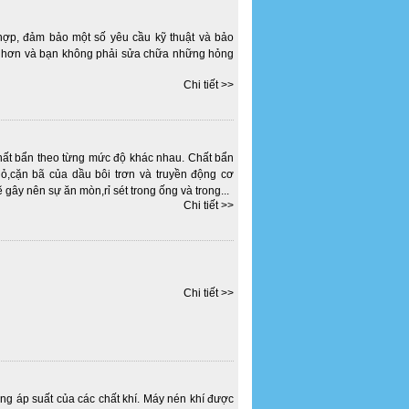
hợp, đảm bảo một số yêu cầu kỹ thuật và bảo
u hơn và bạn không phải sửa chữa những hỏng
Chi tiết >>
chất bẩn theo từng mức độ khác nhau. Chất bẩn
ỏ,cặn bã của dầu bôi trơn và truyền động cơ
 gây nên sự ăn mòn,rỉ sét trong ống và trong...
Chi tiết >>
Chi tiết >>
ăng áp suất của các chất khí. Máy nén khí được