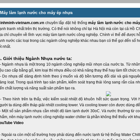
Máy làm lạnh nước cho máy ép nhựa
inhminh-vietnam.com.vn
chuyên lắp đặt hệ thống
máy làm lạnh nước cho máy
ạnh tranh nhất trên thị trường. Có thể nói không chỉ tại Hà Nội mà còn tại cả Hồ Ch
ịa chỉ chuyên về lĩnh vực máy làm lạnh nước công nghiệp. Chính vì thế để được h
ạnh nước các loại trong các ngành công nghiệp khác nhau bạn có thể gọi đến số ho
ốt nhất.
. Giới thiệu Ngành Nhựa nước ta:
 Ngành nhựa là một trong 10 ngành công nghiệp mũi nhọn của nước ta. Từ những
iệu cao cấp bằng gổ, kim loại thì nhựa điều có khả năng thay thế hay làm tốt chức n
 Do nhựa dể dàng định hình theo ý muốn và độ bền tương đối dài và giá nguyên 
àng loạt. Trong quá trình tạo sản phẩm, kiểm soát trạng thái lỏng sang rắn của n
ến chất lượng và năng suất sản phẩm tạo ra.
 Theo hình trên ta thấy, việc kiểm soát nhiệt độ khuôn hết sức quan trọng. Với 
gười ta dùng đến tháp giải nhiệt cooling tower. Và cooling tower còn được dùng để
 Một số sản phẩm nhựa cần nhiệt độ làm lạnh dưới 30oC. Và nước thường từ coo
hẩm, nên máy lạnh nước công nghiệp water chiller là phần không thể thiếu với k
ouTube Video
 Ngoài ra còn một số trường hợp phải dùng đến nước lạnh từ hệ thống Water Chil