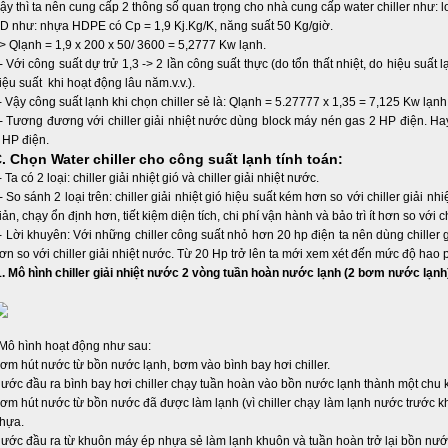
ậy thì ta nên cung cấp 2 thông số quan trọng cho nhà cung cấp water chiller như: 
D như: nhựa HDPE có Cp = 1,9 Kj.Kg/K, năng suất 50 Kg/giờ.
> Qlạnh = 1,9 x 200 x 50/ 3600 = 5,2777 Kw lạnh.
 Với công suất dự trử 1,3 -> 2 lần công suất thực (do tổn thất nhiệt, do hiệu suất 
iệu suất khi hoạt động lâu năm.v.v.).
 Vậy công suất lạnh khi chọn chiller sẻ là: Qlạnh = 5.27777 x 1,35 = 7,125 Kw lạnh
 Tương đương với chiller giải nhiệt nước dùng block máy nén gas 2 HP điện. Hay 
 HP điện.
. Chọn Water chiller cho công suất lạnh tính toán:
 Ta có 2 loại: chiller giải nhiệt gió và chiller giải nhiệt nước.
 So sánh 2 loại trên: chiller giải nhiệt gió hiệu suất kém hơn so với chiller giải 
iản, chạy ổn định hơn, tiết kiệm diện tích, chi phí vận hành và bảo trì ít hơn so với c
 Lời khuyên: Với những chiller công suất nhỏ hơn 20 hp điện ta nên dùng chiller giả
ơn so với chiller giải nhiệt nước. Từ 20 Hp trở lên ta mới xem xét đến mức độ hao 
. Mô hình chiller giải nhiệt nước 2 vòng tuần hoàn nước lạnh (2 bơm nước lạnh
ô hình hoạt động như sau:
ơm hút nước từ bồn nước lạnh, bơm vào bình bay hơi chiller.
ước đầu ra bình bay hơi chiller chạy tuần hoàn vào bồn nước lạnh thành một chu k
ơm hút nước từ bồn nước đã được làm lạnh (vì chiller chạy làm lạnh nước trước 
hựa.
ước đầu ra từ khuôn máy ép nhựa sẻ làm lạnh khuôn và tuần hoàn trở lại bồn nướ