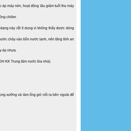
o áp máy nén, hoạt động lâu giảm tuổi thọ máy
g chiller.
dạng này rất ít dung vì không thấy được dòng
ước chảy vào bồn nước lạnh, nên tăng tính an
y ép nhựa.
g ĐH KK Trung tâm nước tòa nhà).
rong xưỡng và làm ống gió nối ra bên ngoài để
: