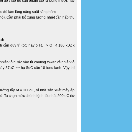
ệt độ thắp để sản phẩm tạo ra bóng mượt, hay
 Do đó làm tăng năng suất sản phẩm.
ỏ). Cần phải bổ xung lượng nhiệt cần hấp thụ
s/h.
h cần duy trì (oC hay o F). => Q =4,186 x At x
nhiệt độ nước vào từ cooling tower và nhiệt độ
áy 37oC => hạ 5oC cần 10 tons lạnh. Vậy thì
hường lấy At = 200oC, vì nhà sản xuất máy ép
ó. Ta chọn mức chênh lệnh tốt nhất 200 oC (từ