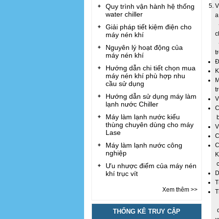
Quy trình vận hành hệ thống
V
water chiller
a
-
Giải pháp tiết kiệm điện cho
c
máy nén khí
-
Nguyên lý hoạt động của
t
máy nén khí
Đ
Hướng dẫn chi tiết chọn mua
K
máy nén khí phù hợp nhu
M
cầu sử dụng
t
Hướng dẫn sử dụng máy làm
V
lạnh nước Chiller
C
Máy làm lạnh nước kiểu
b
thùng chuyên dùng cho máy
V
Lase
C
Máy làm lạnh nước công
C
nghiệp
K
c
Ưu nhược điểm của máy nén
khí trục vít
D
T
Xem thêm >>
T
V
d
THỐNG KÊ TRUY CẬP