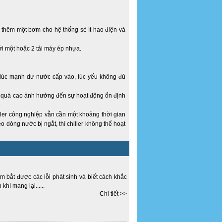
 thêm một bơm cho hệ thống sẻ ít hao điện và
i một hoặc 2 tải máy ép nhựa.
lúc mạnh dư nước cấp vào, lúc yếu không đủ
g quá cao ảnh hưởng đến sự hoạt động ổn định
er công nghiệp vẫn cần một khoảng thời gian
o dòng nước bị ngắt, thì chiller không thể hoạt
m bắt được các lỗi phát sinh và biết cách khắc
hí mang lại......
Chi tiết >>