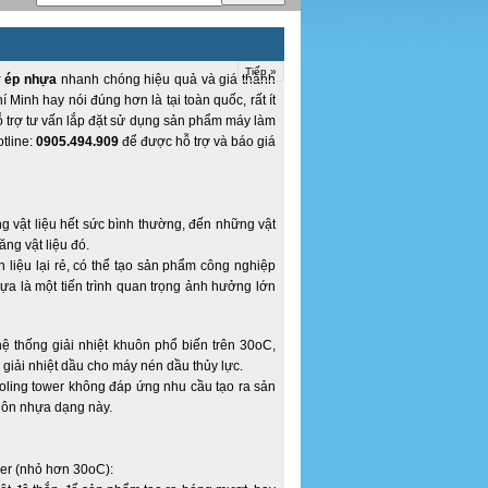
Tiếp »
 ép nhựa
nhanh chóng hiệu quả và giá thành
í Minh hay nói đúng hơn là tại toàn quốc, rất ít
ỗ trợ tư vấn lắp đặt sử dụng sản phẩm máy làm
tline:
0905.494.909
để được hỗ trợ và báo giá
 vật liệu hết sức bình thường, đến những vật
ăng vật liệu đó.
liệu lại rẻ, có thể tạo sản phẩm công nghiệp
hựa là một tiến trình quan trọng ảnh hưởng lớn
hệ thống giải nhiệt khuôn phổ biến trên 30oC,
 giải nhiệt dầu cho máy nén dầu thủy lực.
ling tower không đáp ứng nhu cầu tạo ra sản
huôn nhựa dạng này.
ler (nhỏ hơn 30oC):