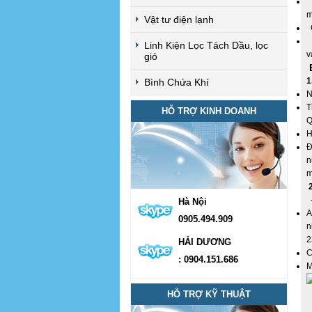
D
m
Vật tư điện lạnh
G
D
Linh Kiện Lọc Tách Dầu, lọc
v
gió
B
1
Bình Chứa Khí
N
T
HỖ TRỢ KINH DOANH
Q
H
Đ
n
m
2
-
Hà Nội
A
0905.494.909
n
2
HẢI DƯƠNG
C
: 0904.151.686
M
HỖ TRỢ KỸ THUẬT