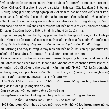
à vòng tuần hoàn còn lại hút nước từ tháp giải nhiệt, bơm vào bình ngưng chiller. Đầ
. Chọn Chiller: Chiller chọn theo công suất lạnh tính toán, Cấu tạo đã giới thiệu từ b
 Nhưng trong giải nhiệt công nghiệp tại Việt Nam thì các nhà sản xuất chiller trên 
hiller sản xuất chủ yếu là cho hệ thống điều hòa trung tâm nước, nên kỹ sư chỉ ch
 Nếu tư vấn không sát sẻ giảm tuổi thọ của chiller và ảnh hưởng không tốt đến h
rong công nghiệp thì tuổi thọ chiller thường rất thấp nhất là ở Việt Nam vì các nguy
iện áp nhà xưởng thường không ổn định bằng điện áp tòa nhà.
hông nắm rỏ quy tắc vận hành, hay giao vận hành cho người không có trách nhiệm
ôi trường bụi bẩn cao, axít cao ảnh hưởng đến thiết bị điều khiển và nguồn nướ
rường vận hành không bằng trong điều hòa tòa nhà (có phòng lắp đặt riêng).
ị trí đặt trong nhà máy thường là máy hiên ẩm thấp nhiều khi còn bị ngập nước khi
hỉ một số ít nhà sản xuất thực sự sản xuất dành cho ngành nhựa.
.Cooling tower chọn theo nhà sản xuất, thường là gấp 1,2 lần công suất lạnh chille
ị trí đặt có khoảng cách rộng rải thoáng gió, khoảng cách cách tháp tower ít nhất là
ó nguồn nước tốt bổ xung cho quá trình vận hành (độ PH 6.5 – 7.5, ít cặn bẩn, phèn,
ác hãng cung cấp phổ biến ở Việt Nam như: Liang chi (Taiwan), Ta shin (Taiwan
u ken (Nhật), Ocean (Malaysia), Bkk (Thái Lan) .v.v.
. Bồn Nước trử lạnh: đơn giản chỉ là bồn nước thường bằng inox hay nhựa được b
ùng để trử lạnh giúp tăng tính ổn định.
ránh độ co giản vật liệu đường ống dẩn nước lạnh.
hường được chọn theo kinh nghiệm hay cách tính toán đơn giản như sau:
 bồn = Qlạnhchiller x 0,9/(4,186 x At) mét khối.
. Hệ thống bơm: Chọn theo độ cao mét nước + tổn thất và lưu lượng nước nóng, 