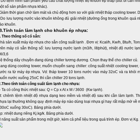
o định hình sản phẩm yêu cầu chất lượng nhiệt độ khuôn ép thấp (bút bi cần nhi
ột số sản phẩm nhựa khác).
iảm thời gian chờ làm mát và chủ động hơn so với giải nhiệt tháp cooling tower.
o lưu lượng nước vào khuôn không đủ giải nhiệt (đường ống trong khuôn quá nh
ào khuôn.
.Tính toán làm lạnh cho khuôn ép nhựa:
. Theo thông số có sẳn:
hà sản xuất máy ép nhựa cho sẳn công suất lạnh . Đơn vị: Kcal/h, Kw/h, Btu/h, Ton
rên máy có sẳn thông số: lưu lượng nước lạnh (m3/h, lít/phút), nhiệt độ nước lạn
ll/3,6
ệ thống dây chuyền đang dùng chiller tương đương. Chọn thay thế cho chiller củ.
ang dùng cooling tower, muốn chuyển sang chiller: công suất nhiệt cooling tower, 
ước ra từ máy ép nhựa. Vd: tháp tower 10 tons nước vào máy 32oC và ra khỏi m
uốn nước xuống 25oC thì cần chiller 20 tons lạnh.
.Theo tính toán công suất làm lạnh cho nhựa:
 Ta có công thức nhiệt sau: Q = Cp x At x M / 3600 (Kw lạnh).
t: chênh lệnh nhiệt độ nhựa dạng keo mềm và nhiệt độ sau khi cần làm lạnh. T
hựa lại thường không quy định máy ép nào dùng loại nhựa gì hay rất mập mờ về n
30oC xuống 30oC). Bảng phía dưới.
p: nhiệt dung riêng Kj.kg/k. Bảng phía dưới.
 năng suất sản phẩm trong một giờ, kèm cả phế liệu trong quá trình ép. Đơn vị Kg.