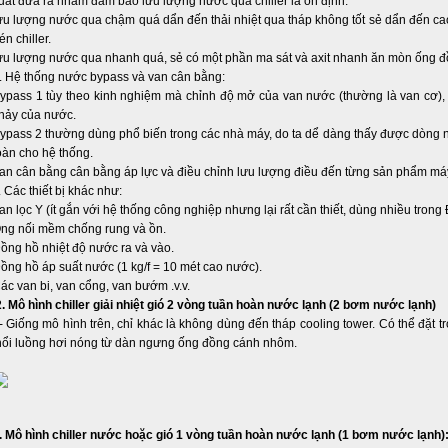
uất đưa ra nhằm đảm bảo lưu lượng nước qua chiller là ổn định.
ưu lượng nước qua chậm quá dẩn đến thải nhiệt qua tháp không tốt sẻ dẩn đến ca
én chiller.
ưu lượng nước qua nhanh quá, sẻ có một phần ma sát và axit nhanh ăn mòn ống đồn
. Hệ thống nước bypass và van cân bằng:
ypass 1 tùy theo kinh nghiệm mà chỉnh độ mở của van nước (thường là van cơ), 
hảy của nước.
ypass 2 thường dùng phổ biến trong các nhà máy, do ta dể dàng thấy được dòng n
oàn cho hệ thống.
an cân bằng cân bằng áp lực và điều chỉnh lưu lượng điều đến từng sản phẩm má
. Các thiết bị khác như:
an lọc Y (ít gắn với hệ thống công nghiệp nhưng lại rất cần thiết, dùng nhiều tron
ng nối mềm chống rung và ồn.
ồng hồ nhiệt độ nước ra và vào.
ồng hồ áp suất nước (1 kg/f = 10 mét cao nước).
ác van bi, van cổng, van bướm .v.v.
. Mô hình chiller giải nhiệt gió 2 vòng tuần hoàn nước lạnh (2 bơm nước lạnh)
 Giống mô hình trên, chỉ khác là không dùng đến tháp cooling tower. Có thể đặt t
hổi luồng hơi nóng từ dàn ngưng ống đồng cánh nhôm.
. Mô hình chiller nước hoặc gió 1 vòng tuần hoàn nước lạnh (1 bơm nước lạnh)