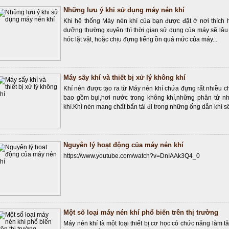
Những lưu ý khi sử dụng máy nén khí
Khi hệ thống Máy nén khí của bạn được đặt ở nơi thích 
dưỡng thường xuyên thì thời gian sử dụng của máy sẽ lâ
hóc lặt vặt, hoặc chịu đựng tiếng ồn quá mức của máy...
Máy sấy khí và thiết bị xử lý không khí
Khí nén được tạo ra từ Máy nén khí chứa đựng rất nhiều 
bao gồm bụi,hơi nước trong không khí,những phân tử nh
khí.Khí nén mang chất bẩn tải đi trong những ống dẫn khí sẽ
Nguyên lý hoạt động của máy nén khí
https://www.youtube.com/watch?v=DnIAAk3Q4_0
Một số loại máy nén khí phổ biến trên thị trường
Máy nén khí là một loại thiết bị cơ học có chức năng làm t