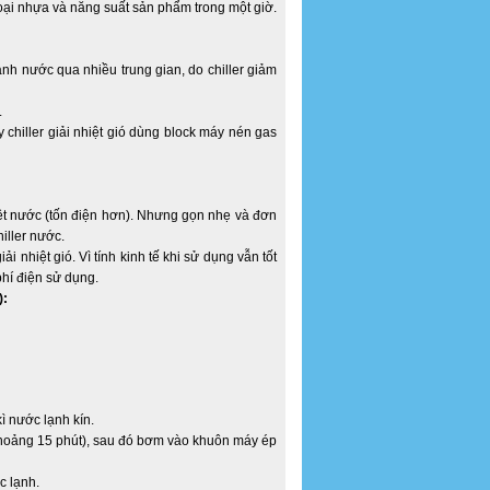
loại nhựa và năng suất sản phẩm trong một giờ.
lạnh nước qua nhiều trung gian, do chiller giảm
.
chiller giải nhiệt gió dùng block máy nén gas
nhiệt nước (tốn điện hơn). Nhưng gọn nhẹ và đơn
hiller nước.
i nhiệt gió. Vì tính kinh tế khi sử dụng vẫn tốt
phí điện sử dụng.
):
ì nước lạnh kín.
khoảng 15 phút), sau đó bơm vào khuôn máy ép
c lạnh.