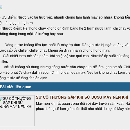
 Ưu điểm: Nước vào tải trực tiếp, nhanh chóng làm lạnh máy ép nhựa, không tốn
ệ thống gọn nhẹ hơn.
 Nhược điểm: Hệ thống chạy không ổn định bằng hệ 2 bơm nước lạnh, chỉ chạy vớ
hông dùng trong một số trường hợp sau:
òng nước không liên tục. nhất là máy ép đùn. Dòng nước bị ngắt quảng và 
ước cấp về chiller, chiller chạy không ổn định nhanh chóng hỏng máy.
iải nhiệt theo mẻ sản phẩm, khi nhiệt độ vào quá cao. Như thế áp suất hút tăn
hiller.
ới tải không sử dụng nhưng dòng nước vẫn chạy qua để làm lạnh sơ bộ. Chill
5 – 20 phút để chạy đạt nhiệt ổn định rồi dẩn qua máy. Nếu tải không chạy kèm the
ộng trước để tăng tính ổn định
Bài viết liên quan
SỰ CỐ THƯỜNG GẶP KHI SỬ DỤNG MÁY NÉN KHÍ
Máy nén khí rất quan trọng đối với dây truyền sản xuất. Nắ
phục chúng sẽ làm giảm tổn thất nhỏ nhất do sự cố Máy nén k