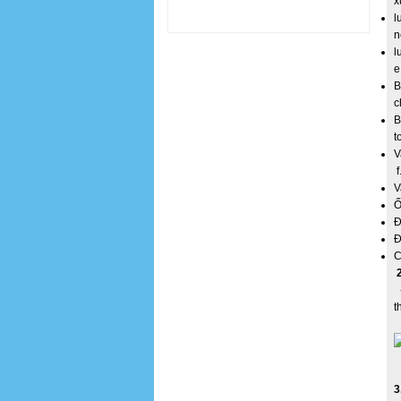
x
l
n
l
e
B
c
B
t
V
f
V
Ố
Đ
Đ
C
2
-
t
3