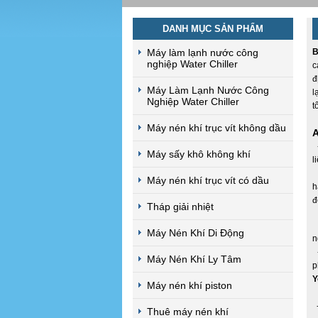
DANH MỤC SẢN PHẨM
Máy làm lạnh nước công
B
nghiệp Water Chiller
c
đ
Máy Làm Lạnh Nước Công
l
Nghiệp Water Chiller
t
Máy nén khí trục vít không dầu
A
-
Máy sấy khô không khí
l
-
Máy nén khí trục vít có dầu
h
đ
Tháp giải nhiệt
-
Máy Nén Khí Di Động
n
-
Máy Nén Khí Ly Tâm
p
Y
Máy nén khí piston
-
Thuê máy nén khí