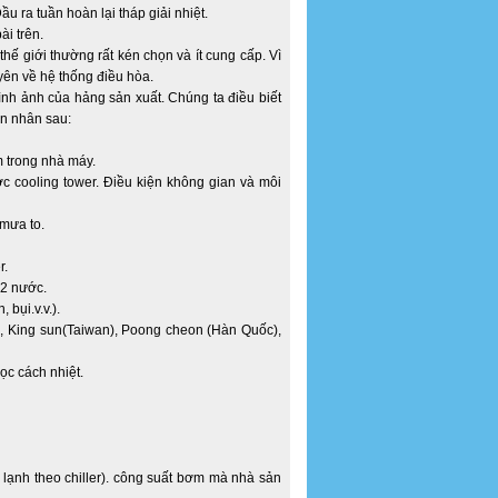
u ra tuần hoàn lại tháp giải nhiệt.
ài trên.
thế giới thường rất kén chọn và ít cung cấp. Vì
uyên về hệ thống điều hòa.
ình ảnh của hảng sản xuất. Chúng ta điều biết
ên nhân sau:
 trong nhà máy.
c cooling tower. Điều kiện không gian và môi
 mưa to.
r.
 2 nước.
 bụi.v.v.).
), King sun(Taiwan), Poong cheon (Hàn Quốc),
ọc cách nhiệt.
lạnh theo chiller). công suất bơm mà nhà sản