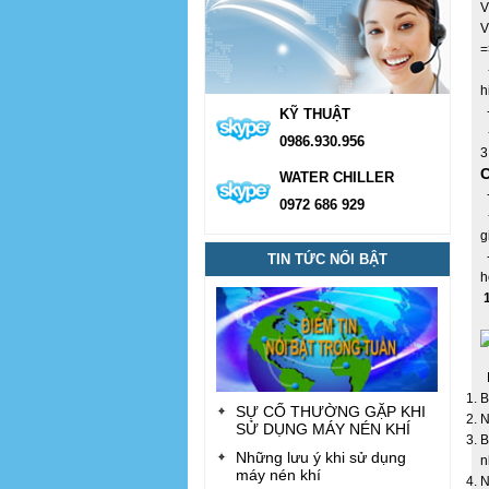
V
V
=
-
h
-
KỸ THUẬT
-
0986.930.956
3
C
WATER CHILLER
-
0972 686 929
-
g
-
TIN TỨC NỔI BẬT
h
1
M
B
SỰ CỐ THƯỜNG GẶP KHI
N
SỬ DỤNG MÁY NÉN KHÍ
B
Những lưu ý khi sử dụng
n
máy nén khí
N